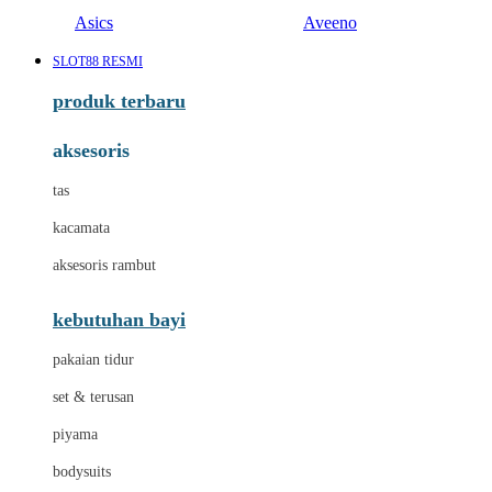
Asics
Aveeno
SLOT88 RESMI
produk terbaru
aksesoris
tas
kacamata
aksesoris rambut
kebutuhan bayi
pakaian tidur
set & terusan
piyama
bodysuits