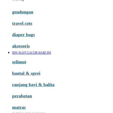
gendongan
travel cots
diaper bags
aksesoris
IDN SLOT GACOR HARI INI
selimut
bantal & sprei
ranjang bayi & balita
perabotan
matras