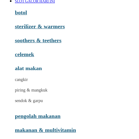
SLOT GACOR HARI INI
botol
sterilizer & warmers
soothers & teethers
celemek
alat makan
cangkir
piring & mangkuk
sendok & garpu
pengolah makanan
makanan & multivitamin