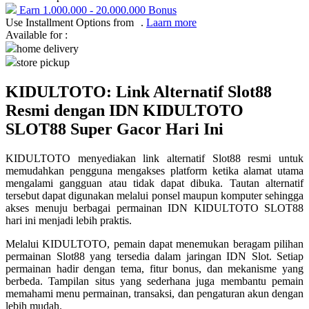
Earn
1.000.000
-
20.000.000
Bonus
Use Installment Options from
.
Laarn more
Q
Available for :
home delivery
QV Baby
store pickup
R
KIDULTOTO: Link Alternatif Slot88
Real Shades
Resmi dengan IDN KIDULTOTO
SLOT88 Super Gacor Hari Ini
Red Castle
Ribbon Madness
KIDULTOTO menyediakan link alternatif Slot88 resmi untuk
memudahkan pengguna mengakses platform ketika alamat utama
S
mengalami gangguan atau tidak dapat dibuka. Tautan alternatif
tersebut dapat digunakan melalui ponsel maupun komputer sehingga
akses menuju berbagai permainan IDN KIDULTOTO SLOT88
Sebamed
hari ini menjadi lebih praktis.
Silver Cross
Melalui KIDULTOTO, pemain dapat menemukan beragam pilihan
Simply Idea
permainan Slot88 yang tersedia dalam jaringan IDN Slot. Setiap
permainan hadir dengan tema, fitur bonus, dan mekanisme yang
Skip Hop
berbeda. Tampilan situs yang sederhana juga membantu pemain
memahami menu permainan, transaksi, dan pengaturan akun dengan
Spectra
lebih mudah.