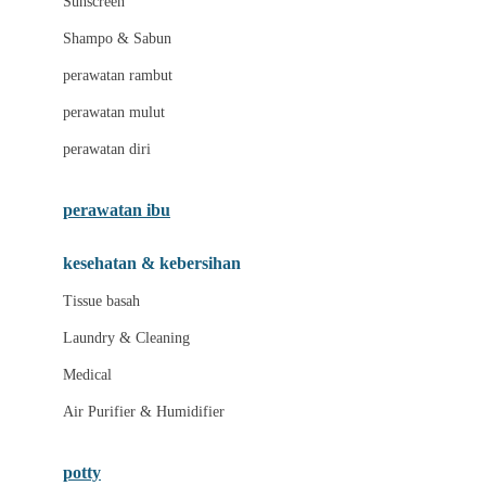
Sunscreen
London Taxi
Shampo & Sabun
Love To Dream
perawatan rambut
perawatan mulut
M
perawatan diri
Magformers
Mama's Choice
perawatan ibu
Mamas&Papas
kesehatan & kebersihan
Mamaway
Tissue basah
Maxi Cosi
Laundry & Cleaning
Megabloks
Medical
Micro
Air Purifier & Humidifier
MiDeer
Mimi & Lula
potty