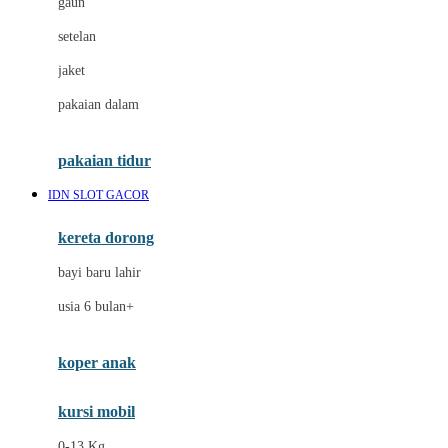
gaun
Dae Organics
setelan
Docare
jaket
Doona
pakaian dalam
Down To Earth
Drew
pakaian tidur
Dr. Brown's
IDN SLOT GACOR
E
kereta dorong
ELC
bayi baru lahir
Ergobaby
usia 6 bulan+
Expert Care
koper anak
Ezyroller
kursi mobil
F
0-13 Kg