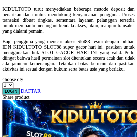
Squishmallows
KIDULTOTO turut menyediakan beberapa metode deposit dan
penarikan dana untuk mendukung kenyamanan pengguna. Proses
Starbooks
transaksi dibuat ringkas, sementara layanan pelanggan tersedia
untuk membantu menangani kendala akses, akun, maupun transaksi
Stick-O
yang dialami pemain.
Stokke
Bagi pengguna yang mencari akses Slot88 resmi dengan pilihan
IDN KIDULTOTO SLOT88 super gacor hari ini, pastikan untuk
Sudocrem
menggunakan link SLOT GACOR HARI INI yang valid. Perlu
diingat bahwa hasil permainan slot ditentukan secara acak dan tidak
Sumimo
ada jaminan kemenangan. Tetapkan batas bermain dan pastikan
aktivitas ini sesuai dengan hukum serta batas usia yang berlaku.
Sunnylife
choose qty
Sun-Staches
Swimava
DAFTAR
LOGIN
Share product:
T
Tommee Tippee
Trunki
Tutti Bambini