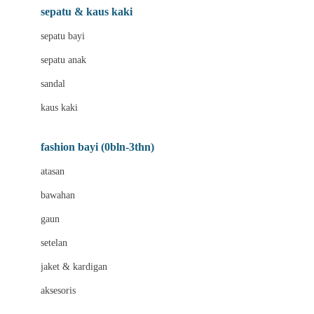
Beauty Barn
sepatu & kaus kaki
Bio Oil
sepatu bayi
Biolane
sepatu anak
Bite Fighters
sandal
Bizzi Growin
kaus kaki
Blackmores
fashion bayi (0bln-3thn)
Blooming Marvellous
atasan
Bonnels
bawahan
Bravado
gaun
Bruder
setelan
Brush Baby
jaket & kardigan
Buds Organics
aksesoris
Bugaboo