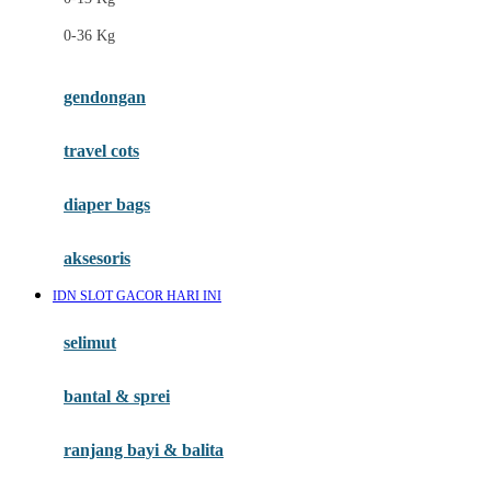
Felt So Sweet
0-36 Kg
Fisher Price
Flipper
gendongan
Friends Of Sally
travel cots
G
diaper bags
Gb
Geko
aksesoris
Graco
IDN SLOT GACOR HARI INI
Gund
selimut
H
bantal & sprei
Habbie
Haenim
ranjang bayi & balita
Happy Horse