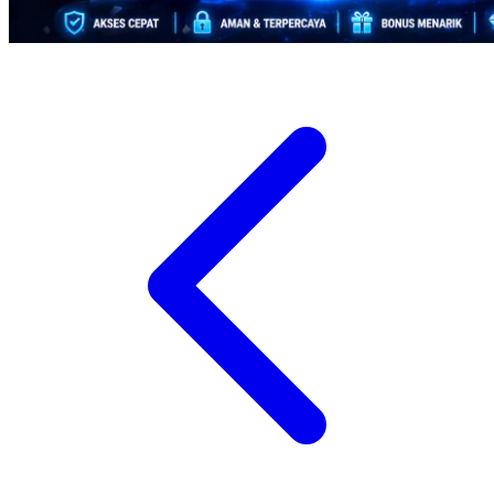
X
Xootz
Y
Yamatoya
Z
Zaxy
Zoggs
0-9
4Moms
59S