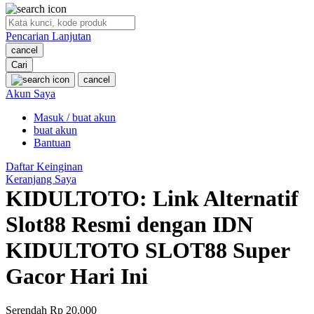
O
Pencarian Lanjutan
Oh Ma Grain
cancel
Okiedog
Cari
cancel
P
Akun Saya
Masuk / buat akun
Peachy
buat akun
Phil & Ted's
Bantuan
Philips Avent
Daftar Keinginan
Keranjang Saya
Pigeon
KIDULTOTO: Link Alternatif
Playgro
Slot88 Resmi dengan IDN
Poled Global
KIDULTOTO SLOT88 Super
Ponycycle
Gacor Hari Ini
Puma
Pureats
Serendah
Rp 20.000