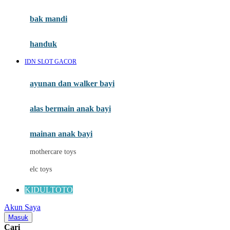
Mini Monkey
Moby
bak mandi
Momami
handuk
Mothercare
IDN SLOT GACOR
Mustela
ayunan dan walker bayi
My Buddy Tag
My K
alas bermain anak bayi
N
mainan anak bayi
Naif
mothercare toys
Nike
elc toys
Nordic Natural
KIDULTOTO
Nuby
Akun Saya
Nuna
Masuk
Cari