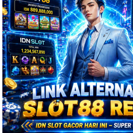
Twistshake
TY Toys
U
V
Veja
Vitaflow
Vtech
W
Waterland
Wellness