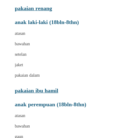
pakaian renang
anak laki-laki (18bln-8thn)
atasan
bawahan
setelan
jaket
pakaian dalam
pakaian ibu hamil
anak perempuan (18bln-8thn)
atasan
bawahan
gaun