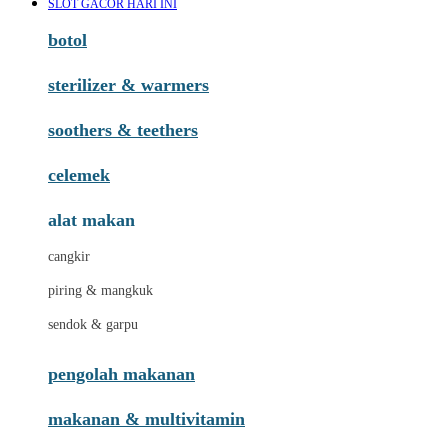
SLOT GACOR HARI INI
botol
sterilizer & warmers
soothers & teethers
celemek
alat makan
cangkir
piring & mangkuk
sendok & garpu
pengolah makanan
makanan & multivitamin