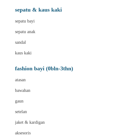
sepatu & kaus kaki
sepatu bayi
sepatu anak
sandal
kaus kaki
fashion bayi (0bln-3thn)
atasan
bawahan
gaun
setelan
jaket & kardigan
aksesoris