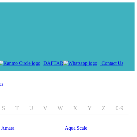
DAFTAR
Contact Us
us
S
T
U
V
W
X
Y
Z
0-9
Amara
Aqua Scale