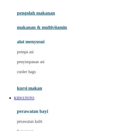
Joie
pengolah makanan
Joolz
Jujube
makanan & multivitamin
K
alat menyusui
Kiddycuts
pompa asi
Kumon
penyimpanan asi
L
cooler bags
Leapfrog
kursi makan
Leclerc
KIDULTOTO
Lee Vierra
Lillebaby
perawatan bayi
Little Bird Told Me
perawatan kulit
Little Miss Janis