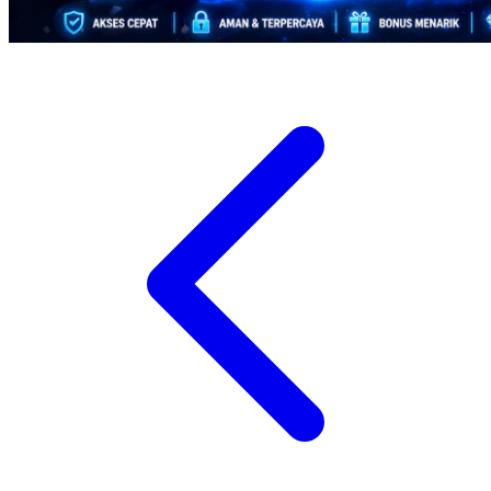
X
Xootz
Y
Yamatoya
Z
Zaxy
Zoggs
0-9
4Moms
59S