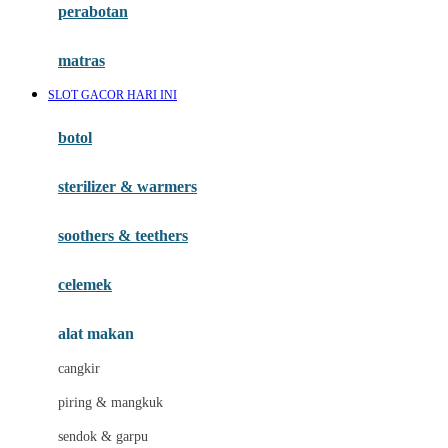
perabotan
Happy Tummy
Hauck
matras
Havaianas
SLOT GACOR HARI INI
Hegen
botol
Hot Wheels
sterilizer & warmers
Hybrid
soothers & teethers
I
Inlacta DHA
celemek
Interlac
alat makan
Ivenet
cangkir
J
piring & mangkuk
Jack N Jill
sendok & garpu