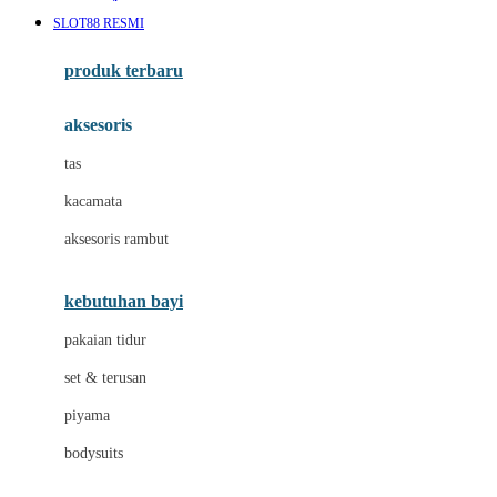
Awan
SLOT88 RESMI
Azetabio
produk terbaru
B
aksesoris
Baabaasheepz
tas
Babiators
kacamata
Baby Dove
aksesoris rambut
Baby Jogger
Baby Rovega
kebutuhan bayi
Babybee
pakaian tidur
Banana Boat
set & terusan
Banz
piyama
Barbie
bodysuits
Beaba