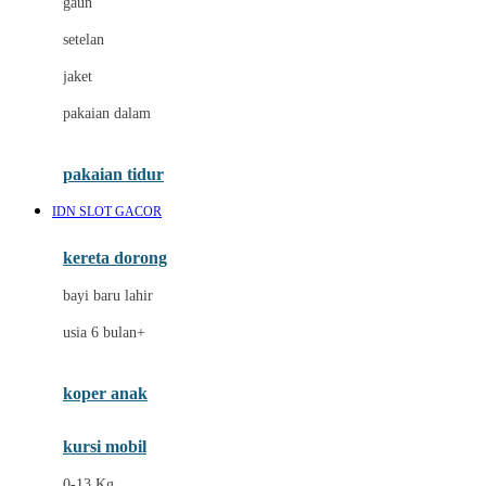
gaun
Dae Organics
setelan
Docare
jaket
Doona
pakaian dalam
Down To Earth
Drew
pakaian tidur
Dr. Brown's
IDN SLOT GACOR
E
kereta dorong
ELC
bayi baru lahir
Ergobaby
usia 6 bulan+
Expert Care
koper anak
Ezyroller
kursi mobil
F
0-13 Kg