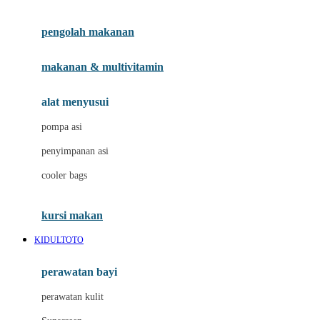
Joie
pengolah makanan
Joolz
Jujube
makanan & multivitamin
K
alat menyusui
Kiddycuts
pompa asi
Kumon
penyimpanan asi
L
cooler bags
Leapfrog
kursi makan
Leclerc
KIDULTOTO
Lee Vierra
Lillebaby
perawatan bayi
Little Bird Told Me
perawatan kulit
Little Miss Janis