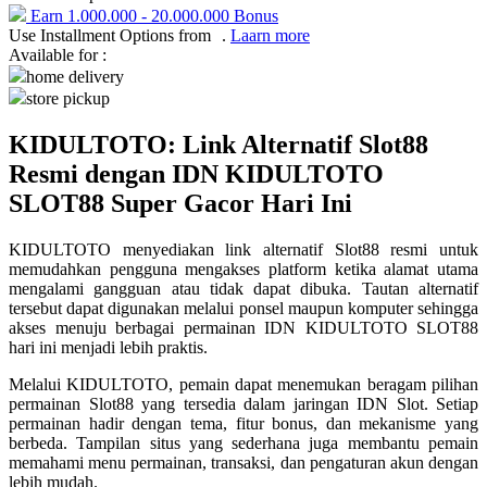
Earn
1.000.000
-
20.000.000
Bonus
Use Installment Options from
.
Laarn more
Q
Available for :
home delivery
QV Baby
store pickup
R
KIDULTOTO: Link Alternatif Slot88
Real Shades
Resmi dengan IDN KIDULTOTO
SLOT88 Super Gacor Hari Ini
Red Castle
Ribbon Madness
KIDULTOTO menyediakan link alternatif Slot88 resmi untuk
memudahkan pengguna mengakses platform ketika alamat utama
S
mengalami gangguan atau tidak dapat dibuka. Tautan alternatif
tersebut dapat digunakan melalui ponsel maupun komputer sehingga
akses menuju berbagai permainan IDN KIDULTOTO SLOT88
Sebamed
hari ini menjadi lebih praktis.
Silver Cross
Melalui KIDULTOTO, pemain dapat menemukan beragam pilihan
Simply Idea
permainan Slot88 yang tersedia dalam jaringan IDN Slot. Setiap
permainan hadir dengan tema, fitur bonus, dan mekanisme yang
Skip Hop
berbeda. Tampilan situs yang sederhana juga membantu pemain
memahami menu permainan, transaksi, dan pengaturan akun dengan
Spectra
lebih mudah.