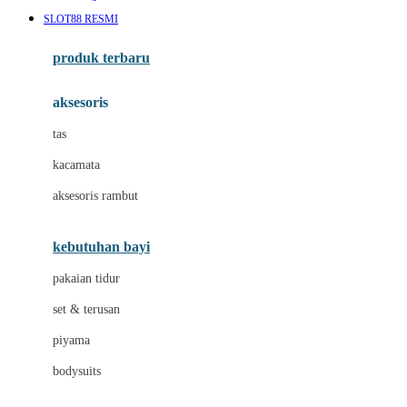
Awan
SLOT88 RESMI
Azetabio
produk terbaru
B
aksesoris
Baabaasheepz
tas
Babiators
kacamata
Baby Dove
aksesoris rambut
Baby Jogger
Baby Rovega
kebutuhan bayi
Babybee
pakaian tidur
Banana Boat
set & terusan
Banz
piyama
Barbie
bodysuits
Beaba