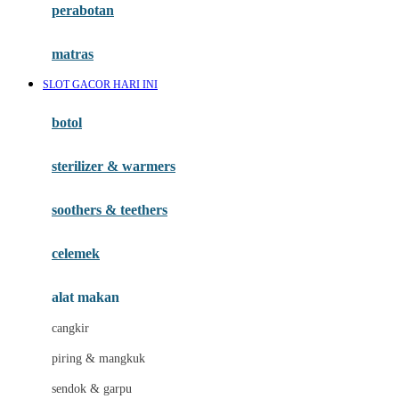
perabotan
Happy Tummy
Hauck
matras
Havaianas
SLOT GACOR HARI INI
Hegen
botol
Hot Wheels
sterilizer & warmers
Hybrid
soothers & teethers
I
Inlacta DHA
celemek
Interlac
alat makan
Ivenet
cangkir
J
piring & mangkuk
Jack N Jill
sendok & garpu