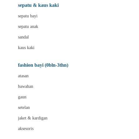
Beauty Barn
sepatu & kaus kaki
Bio Oil
sepatu bayi
Biolane
sepatu anak
Bite Fighters
sandal
Bizzi Growin
kaus kaki
Blackmores
fashion bayi (0bln-3thn)
Blooming Marvellous
atasan
Bonnels
bawahan
Bravado
gaun
Bruder
setelan
Brush Baby
jaket & kardigan
Buds Organics
aksesoris
Bugaboo