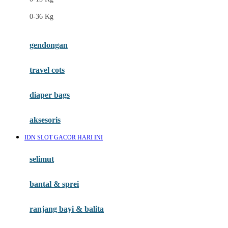
Felt So Sweet
0-36 Kg
Fisher Price
Flipper
gendongan
Friends Of Sally
travel cots
G
diaper bags
Gb
Geko
aksesoris
Graco
IDN SLOT GACOR HARI INI
Gund
selimut
H
bantal & sprei
Habbie
Haenim
ranjang bayi & balita
Happy Horse