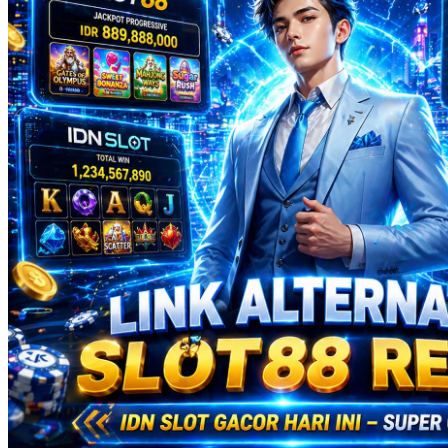
Twistshake
TY Toys
U
V
Veja
Vitaflow
Vtech
W
Waterland
Wellness