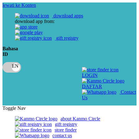
lewati ke Konten
download apps
download app from:
gift registry
Bahasa
ID
LOGIN
DAFTAR
Contact
Us
Toggle Nav
about Kanmo Circle
gift registry
store finder
contact us