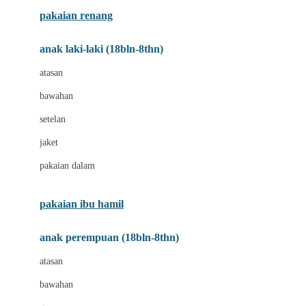
Buggygear
pakaian renang
Bumkins
anak laki-laki (18bln-8thn)
C
atasan
Cetaphil
bawahan
Chicco
setelan
Childlife
jaket
Clevamama
pakaian dalam
Cocolatte
Cottonseeds
pakaian ibu hamil
Cozy N Safe
anak perempuan (18bln-8thn)
Crane
atasan
Cybex
bawahan
D