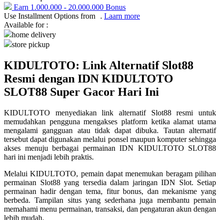
Earn
1.000.000
-
20.000.000
Bonus
Use Installment Options from
.
Laarn more
Q
Available for :
home delivery
QV Baby
store pickup
R
KIDULTOTO: Link Alternatif Slot88
Real Shades
Resmi dengan IDN KIDULTOTO
SLOT88 Super Gacor Hari Ini
Red Castle
Ribbon Madness
KIDULTOTO menyediakan link alternatif Slot88 resmi untuk
memudahkan pengguna mengakses platform ketika alamat utama
S
mengalami gangguan atau tidak dapat dibuka. Tautan alternatif
tersebut dapat digunakan melalui ponsel maupun komputer sehingga
akses menuju berbagai permainan IDN KIDULTOTO SLOT88
Sebamed
hari ini menjadi lebih praktis.
Silver Cross
Melalui KIDULTOTO, pemain dapat menemukan beragam pilihan
Simply Idea
permainan Slot88 yang tersedia dalam jaringan IDN Slot. Setiap
permainan hadir dengan tema, fitur bonus, dan mekanisme yang
Skip Hop
berbeda. Tampilan situs yang sederhana juga membantu pemain
memahami menu permainan, transaksi, dan pengaturan akun dengan
Spectra
lebih mudah.