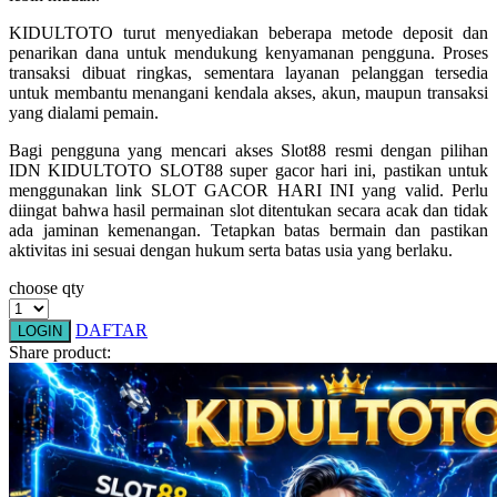
Squishmallows
KIDULTOTO turut menyediakan beberapa metode deposit dan
penarikan dana untuk mendukung kenyamanan pengguna. Proses
Starbooks
transaksi dibuat ringkas, sementara layanan pelanggan tersedia
untuk membantu menangani kendala akses, akun, maupun transaksi
Stick-O
yang dialami pemain.
Stokke
Bagi pengguna yang mencari akses Slot88 resmi dengan pilihan
IDN KIDULTOTO SLOT88 super gacor hari ini, pastikan untuk
Sudocrem
menggunakan link SLOT GACOR HARI INI yang valid. Perlu
diingat bahwa hasil permainan slot ditentukan secara acak dan tidak
Sumimo
ada jaminan kemenangan. Tetapkan batas bermain dan pastikan
aktivitas ini sesuai dengan hukum serta batas usia yang berlaku.
Sunnylife
choose qty
Sun-Staches
Swimava
DAFTAR
LOGIN
Share product:
T
Tommee Tippee
Trunki
Tutti Bambini