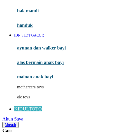
Mini Monkey
Moby
bak mandi
Momami
handuk
Mothercare
IDN SLOT GACOR
Mustela
ayunan dan walker bayi
My Buddy Tag
My K
alas bermain anak bayi
N
mainan anak bayi
Naif
mothercare toys
Nike
elc toys
Nordic Natural
KIDULTOTO
Nuby
Akun Saya
Nuna
Masuk
Cari