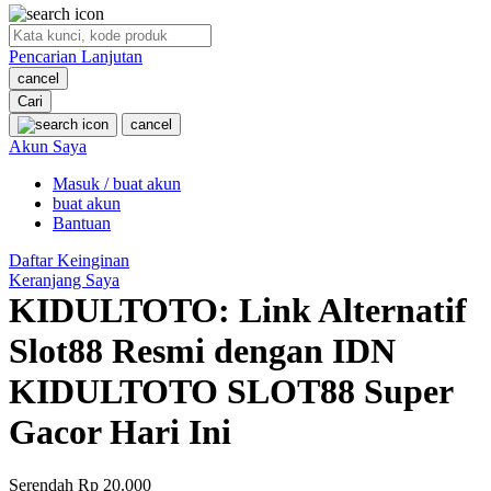
O
Pencarian Lanjutan
Oh Ma Grain
cancel
Okiedog
Cari
cancel
P
Akun Saya
Masuk / buat akun
Peachy
buat akun
Phil & Ted's
Bantuan
Philips Avent
Daftar Keinginan
Keranjang Saya
Pigeon
KIDULTOTO: Link Alternatif
Playgro
Slot88 Resmi dengan IDN
Poled Global
KIDULTOTO SLOT88 Super
Ponycycle
Gacor Hari Ini
Puma
Pureats
Serendah
Rp 20.000