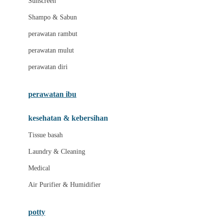
Sunscreen
London Taxi
Shampo & Sabun
Love To Dream
perawatan rambut
perawatan mulut
M
perawatan diri
Magformers
Mama's Choice
perawatan ibu
Mamas&Papas
kesehatan & kebersihan
Mamaway
Tissue basah
Maxi Cosi
Laundry & Cleaning
Megabloks
Medical
Micro
Air Purifier & Humidifier
MiDeer
Mimi & Lula
potty