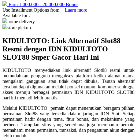
Earn
1.000.000
-
20.000.000
Bonus
Use Installment Options from
.
Laarn more
Q
Available for :
home delivery
QV Baby
store pickup
R
KIDULTOTO: Link Alternatif Slot88
Real Shades
Resmi dengan IDN KIDULTOTO
SLOT88 Super Gacor Hari Ini
Red Castle
Ribbon Madness
KIDULTOTO menyediakan link alternatif Slot88 resmi untuk
memudahkan pengguna mengakses platform ketika alamat utama
S
mengalami gangguan atau tidak dapat dibuka. Tautan alternatif
tersebut dapat digunakan melalui ponsel maupun komputer sehingga
akses menuju berbagai permainan IDN KIDULTOTO SLOT88
Sebamed
hari ini menjadi lebih praktis.
Silver Cross
Melalui KIDULTOTO, pemain dapat menemukan beragam pilihan
Simply Idea
permainan Slot88 yang tersedia dalam jaringan IDN Slot. Setiap
permainan hadir dengan tema, fitur bonus, dan mekanisme yang
Skip Hop
berbeda. Tampilan situs yang sederhana juga membantu pemain
memahami menu permainan, transaksi, dan pengaturan akun dengan
Spectra
lebih mudah.