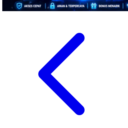
X
Xootz
Y
Yamatoya
Z
Zaxy
Zoggs
0-9
4Moms
59S