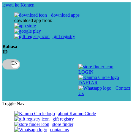
lewati ke Konten
download apps
download app from:
gift registry
Bahasa
ID
LOGIN
DAFTAR
Contact
Us
Toggle Nav
about Kanmo Circle
gift registry
store finder
contact us