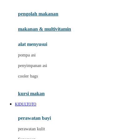
Joie
pengolah makanan
Joolz
Jujube
makanan & multivitamin
K
alat menyusui
Kiddycuts
pompa asi
Kumon
penyimpanan asi
L
cooler bags
Leapfrog
kursi makan
Leclerc
KIDULTOTO
Lee Vierra
Lillebaby
perawatan bayi
Little Bird Told Me
perawatan kulit
Little Miss Janis