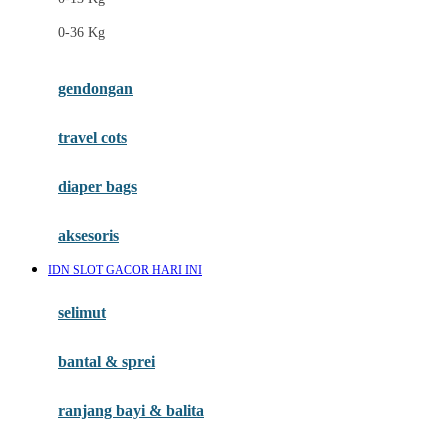
Felt So Sweet
0-36 Kg
Fisher Price
Flipper
gendongan
Friends Of Sally
travel cots
G
diaper bags
Gb
Geko
aksesoris
Graco
IDN SLOT GACOR HARI INI
Gund
selimut
H
bantal & sprei
Habbie
Haenim
ranjang bayi & balita
Happy Horse