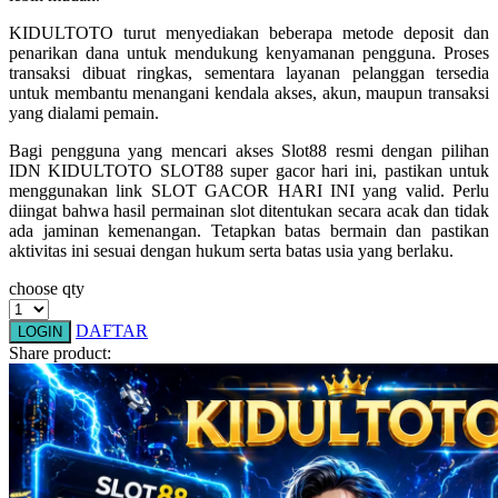
Squishmallows
KIDULTOTO turut menyediakan beberapa metode deposit dan
penarikan dana untuk mendukung kenyamanan pengguna. Proses
Starbooks
transaksi dibuat ringkas, sementara layanan pelanggan tersedia
untuk membantu menangani kendala akses, akun, maupun transaksi
Stick-O
yang dialami pemain.
Stokke
Bagi pengguna yang mencari akses Slot88 resmi dengan pilihan
IDN KIDULTOTO SLOT88 super gacor hari ini, pastikan untuk
Sudocrem
menggunakan link SLOT GACOR HARI INI yang valid. Perlu
diingat bahwa hasil permainan slot ditentukan secara acak dan tidak
Sumimo
ada jaminan kemenangan. Tetapkan batas bermain dan pastikan
aktivitas ini sesuai dengan hukum serta batas usia yang berlaku.
Sunnylife
choose qty
Sun-Staches
Swimava
DAFTAR
LOGIN
Share product:
T
Tommee Tippee
Trunki
Tutti Bambini