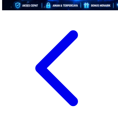
X
Xootz
Y
Yamatoya
Z
Zaxy
Zoggs
0-9
4Moms
59S