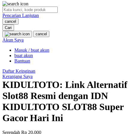
O
Pencarian Lanjutan
Oh Ma Grain
cancel
Okiedog
Cari
cancel
P
Akun Saya
Masuk / buat akun
Peachy
buat akun
Phil & Ted's
Bantuan
Philips Avent
Daftar Keinginan
Keranjang Saya
Pigeon
KIDULTOTO: Link Alternatif
Playgro
Slot88 Resmi dengan IDN
Poled Global
KIDULTOTO SLOT88 Super
Ponycycle
Gacor Hari Ini
Puma
Pureats
Serendah
Rp 20.000