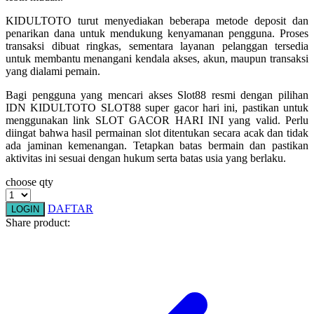
Squishmallows
KIDULTOTO turut menyediakan beberapa metode deposit dan
penarikan dana untuk mendukung kenyamanan pengguna. Proses
Starbooks
transaksi dibuat ringkas, sementara layanan pelanggan tersedia
untuk membantu menangani kendala akses, akun, maupun transaksi
Stick-O
yang dialami pemain.
Stokke
Bagi pengguna yang mencari akses Slot88 resmi dengan pilihan
IDN KIDULTOTO SLOT88 super gacor hari ini, pastikan untuk
Sudocrem
menggunakan link SLOT GACOR HARI INI yang valid. Perlu
diingat bahwa hasil permainan slot ditentukan secara acak dan tidak
Sumimo
ada jaminan kemenangan. Tetapkan batas bermain dan pastikan
aktivitas ini sesuai dengan hukum serta batas usia yang berlaku.
Sunnylife
choose qty
Sun-Staches
Swimava
DAFTAR
LOGIN
Share product:
T
Tommee Tippee
Trunki
Tutti Bambini