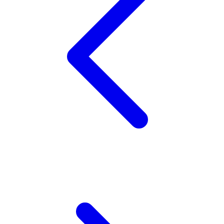
Twistshake
TY Toys
U
V
Veja
Vitaflow
Vtech
W
Waterland
Wellness