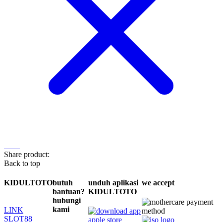
Share product:
Back to top
KIDULTOTO
butuh
unduh aplikasi
we accept
bantuan?
KIDULTOTO
hubungi
kami
LINK
SLOT88