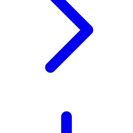
X
Xootz
Y
Yamatoya
Z
Zaxy
Zoggs
0-9
4Moms
59S