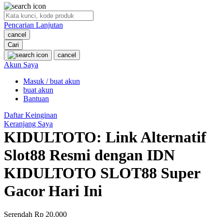
O
Pencarian Lanjutan
Oh Ma Grain
cancel
Okiedog
Cari
cancel
P
Akun Saya
Masuk / buat akun
Peachy
buat akun
Phil & Ted's
Bantuan
Philips Avent
Daftar Keinginan
Keranjang Saya
Pigeon
KIDULTOTO: Link Alternatif
Playgro
Slot88 Resmi dengan IDN
Poled Global
KIDULTOTO SLOT88 Super
Ponycycle
Gacor Hari Ini
Puma
Pureats
Serendah
Rp 20.000