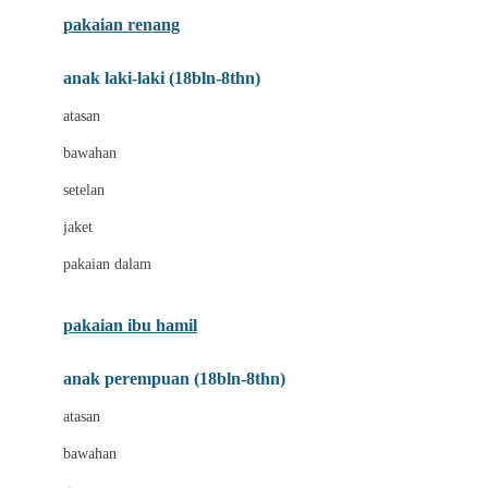
Buggygear
pakaian renang
Bumkins
anak laki-laki (18bln-8thn)
C
atasan
Cetaphil
bawahan
Chicco
setelan
Childlife
jaket
Clevamama
pakaian dalam
Cocolatte
Cottonseeds
pakaian ibu hamil
Cozy N Safe
anak perempuan (18bln-8thn)
Crane
atasan
Cybex
bawahan
D