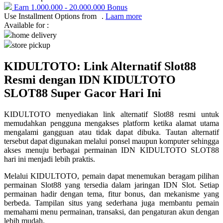
Earn
1.000.000
-
20.000.000
Bonus
Use Installment Options from
.
Laarn more
Q
Available for :
home delivery
QV Baby
store pickup
R
KIDULTOTO: Link Alternatif Slot88
Real Shades
Resmi dengan IDN KIDULTOTO
SLOT88 Super Gacor Hari Ini
Red Castle
Ribbon Madness
KIDULTOTO menyediakan link alternatif Slot88 resmi untuk
memudahkan pengguna mengakses platform ketika alamat utama
S
mengalami gangguan atau tidak dapat dibuka. Tautan alternatif
tersebut dapat digunakan melalui ponsel maupun komputer sehingga
akses menuju berbagai permainan IDN KIDULTOTO SLOT88
Sebamed
hari ini menjadi lebih praktis.
Silver Cross
Melalui KIDULTOTO, pemain dapat menemukan beragam pilihan
Simply Idea
permainan Slot88 yang tersedia dalam jaringan IDN Slot. Setiap
permainan hadir dengan tema, fitur bonus, dan mekanisme yang
Skip Hop
berbeda. Tampilan situs yang sederhana juga membantu pemain
memahami menu permainan, transaksi, dan pengaturan akun dengan
Spectra
lebih mudah.