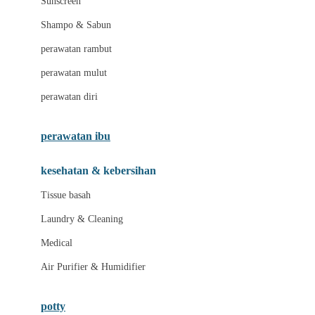
Sunscreen
London Taxi
Shampo & Sabun
Love To Dream
perawatan rambut
perawatan mulut
M
perawatan diri
Magformers
Mama's Choice
perawatan ibu
Mamas&Papas
kesehatan & kebersihan
Mamaway
Tissue basah
Maxi Cosi
Laundry & Cleaning
Megabloks
Medical
Micro
Air Purifier & Humidifier
MiDeer
Mimi & Lula
potty