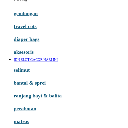
gendongan
travel cots
diaper bags
aksesoris
IDN SLOT GACOR HARI INI
selimut
bantal & sprei
ranjang bayi & balita
perabotan
matras