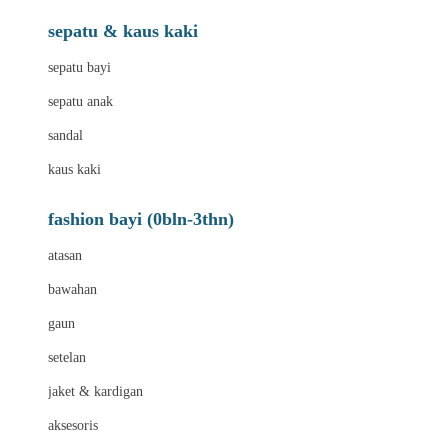
sepatu & kaus kaki
sepatu bayi
sepatu anak
sandal
kaus kaki
fashion bayi (0bln-3thn)
atasan
bawahan
gaun
setelan
jaket & kardigan
aksesoris