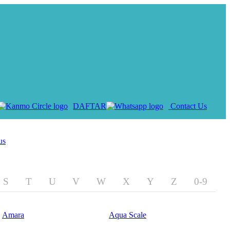
DAFTAR
Contact Us
us
S
T
U
V
W
X
Y
Z
0-9
Amara
Aqua Scale