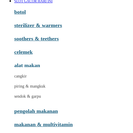
SLOT GACOR HARI INI
botol
sterilizer & warmers
soothers & teethers
celemek
alat makan
cangkir
piring & mangkuk
sendok & garpu
pengolah makanan
makanan & multivitamin