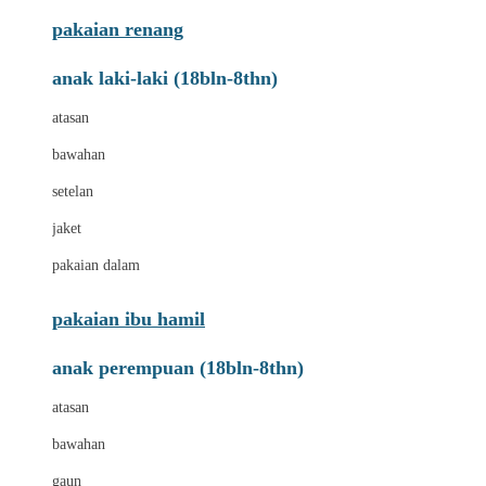
pakaian renang
anak laki-laki (18bln-8thn)
atasan
bawahan
setelan
jaket
pakaian dalam
pakaian ibu hamil
anak perempuan (18bln-8thn)
atasan
bawahan
gaun