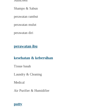
Sunscreen
London Taxi
Shampo & Sabun
Love To Dream
perawatan rambut
perawatan mulut
M
perawatan diri
Magformers
Mama's Choice
perawatan ibu
Mamas&Papas
kesehatan & kebersihan
Mamaway
Tissue basah
Maxi Cosi
Laundry & Cleaning
Megabloks
Medical
Micro
Air Purifier & Humidifier
MiDeer
Mimi & Lula
potty