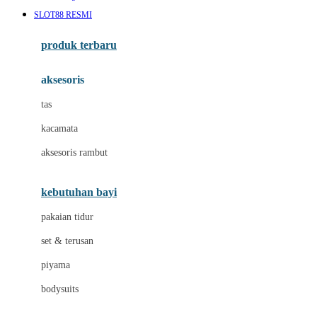
Awan
SLOT88 RESMI
Azetabio
produk terbaru
B
aksesoris
Baabaasheepz
tas
Babiators
kacamata
Baby Dove
aksesoris rambut
Baby Jogger
Baby Rovega
kebutuhan bayi
Babybee
pakaian tidur
Banana Boat
set & terusan
Banz
piyama
Barbie
bodysuits
Beaba