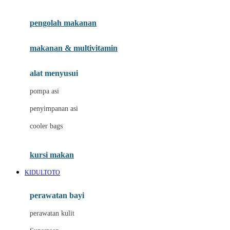
Joie
pengolah makanan
Joolz
Jujube
makanan & multivitamin
K
alat menyusui
Kiddycuts
pompa asi
Kumon
penyimpanan asi
L
cooler bags
Leapfrog
kursi makan
Leclerc
KIDULTOTO
Lee Vierra
Lillebaby
perawatan bayi
Little Bird Told Me
perawatan kulit
Little Miss Janis