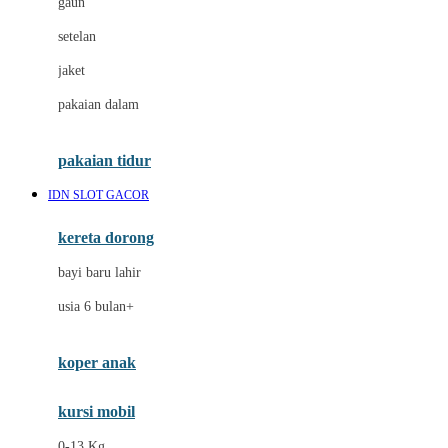
gaun
Dae Organics
setelan
Docare
jaket
Doona
pakaian dalam
Down To Earth
Drew
pakaian tidur
Dr. Brown's
IDN SLOT GACOR
E
kereta dorong
ELC
bayi baru lahir
Ergobaby
usia 6 bulan+
Expert Care
koper anak
Ezyroller
kursi mobil
F
0-13 Kg