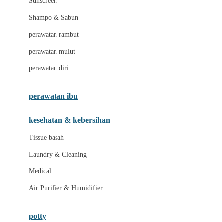
Sunscreen
London Taxi
Shampo & Sabun
Love To Dream
perawatan rambut
perawatan mulut
M
perawatan diri
Magformers
Mama's Choice
perawatan ibu
Mamas&Papas
kesehatan & kebersihan
Mamaway
Tissue basah
Maxi Cosi
Laundry & Cleaning
Megabloks
Medical
Micro
Air Purifier & Humidifier
MiDeer
Mimi & Lula
potty