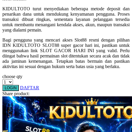
Squishmallows
KIDULTOTO turut menyediakan beberapa metode deposit dan
penarikan dana untuk mendukung kenyamanan pengguna. Proses
Starbooks
transaksi dibuat ringkas, sementara layanan pelanggan tersedia
untuk membantu menangani kendala akses, akun, maupun transaksi
Stick-O
yang dialami pemain.
Stokke
Bagi pengguna yang mencari akses Slot88 resmi dengan pilihan
IDN KIDULTOTO SLOT88 super gacor hari ini, pastikan untuk
Sudocrem
menggunakan link SLOT GACOR HARI INI yang valid. Perlu
diingat bahwa hasil permainan slot ditentukan secara acak dan tidak
Sumimo
ada jaminan kemenangan. Tetapkan batas bermain dan pastikan
aktivitas ini sesuai dengan hukum serta batas usia yang berlaku.
Sunnylife
choose qty
Sun-Staches
Swimava
DAFTAR
LOGIN
Share product:
T
Tommee Tippee
Trunki
Tutti Bambini