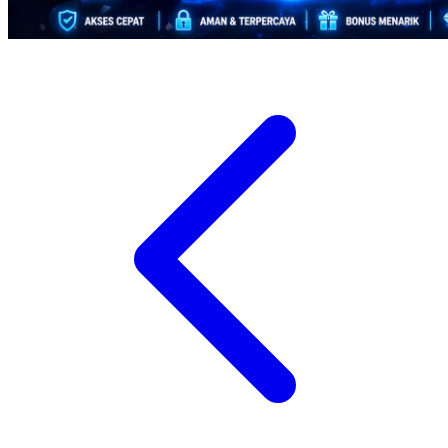
X
Xootz
Y
Yamatoya
Z
Zaxy
Zoggs
0-9
4Moms
59S