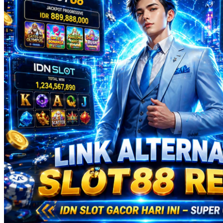
Twistshake
TY Toys
U
V
Veja
Vitaflow
Vtech
W
Waterland
Wellness