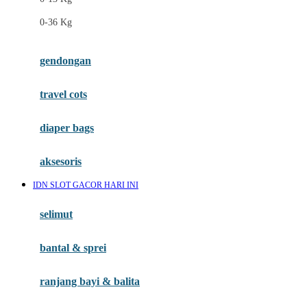
Felt So Sweet
0-36 Kg
Fisher Price
Flipper
gendongan
Friends Of Sally
travel cots
G
diaper bags
Gb
Geko
aksesoris
Graco
IDN SLOT GACOR HARI INI
Gund
selimut
H
bantal & sprei
Habbie
Haenim
ranjang bayi & balita
Happy Horse