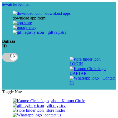
lewati ke Konten
download apps
download app from:
gift registry
Bahasa
ID
LOGIN
DAFTAR
Contact
Us
Toggle Nav
about Kanmo Circle
gift registry
store finder
contact us