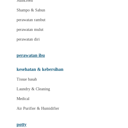
Sunscreen
London Taxi
Shampo & Sabun
Love To Dream
perawatan rambut
perawatan mulut
M
perawatan diri
Magformers
Mama's Choice
perawatan ibu
Mamas&Papas
kesehatan & kebersihan
Mamaway
Tissue basah
Maxi Cosi
Laundry & Cleaning
Megabloks
Medical
Micro
Air Purifier & Humidifier
MiDeer
Mimi & Lula
potty