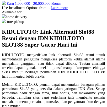
Earn
1.000.000
-
20.000.000
Bonus
Use Installment Options from
.
Laarn more
Q
Available for :
home delivery
QV Baby
store pickup
R
KIDULTOTO: Link Alternatif Slot88
Real Shades
Resmi dengan IDN KIDULTOTO
SLOT88 Super Gacor Hari Ini
Red Castle
Ribbon Madness
KIDULTOTO menyediakan link alternatif Slot88 resmi untuk
memudahkan pengguna mengakses platform ketika alamat utama
S
mengalami gangguan atau tidak dapat dibuka. Tautan alternatif
tersebut dapat digunakan melalui ponsel maupun komputer sehingga
akses menuju berbagai permainan IDN KIDULTOTO SLOT88
Sebamed
hari ini menjadi lebih praktis.
Silver Cross
Melalui KIDULTOTO, pemain dapat menemukan beragam pilihan
Simply Idea
permainan Slot88 yang tersedia dalam jaringan IDN Slot. Setiap
permainan hadir dengan tema, fitur bonus, dan mekanisme yang
Skip Hop
berbeda. Tampilan situs yang sederhana juga membantu pemain
memahami menu permainan, transaksi, dan pengaturan akun dengan
Spectra
lebih mudah.