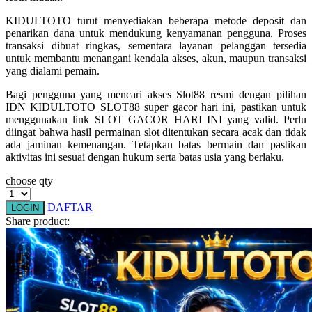
Squishmallows
KIDULTOTO turut menyediakan beberapa metode deposit dan
penarikan dana untuk mendukung kenyamanan pengguna. Proses
Starbooks
transaksi dibuat ringkas, sementara layanan pelanggan tersedia
untuk membantu menangani kendala akses, akun, maupun transaksi
Stick-O
yang dialami pemain.
Stokke
Bagi pengguna yang mencari akses Slot88 resmi dengan pilihan
IDN KIDULTOTO SLOT88 super gacor hari ini, pastikan untuk
Sudocrem
menggunakan link SLOT GACOR HARI INI yang valid. Perlu
diingat bahwa hasil permainan slot ditentukan secara acak dan tidak
Sumimo
ada jaminan kemenangan. Tetapkan batas bermain dan pastikan
aktivitas ini sesuai dengan hukum serta batas usia yang berlaku.
Sunnylife
choose qty
Sun-Staches
Swimava
DAFTAR
LOGIN
Share product:
T
Tommee Tippee
Trunki
Tutti Bambini