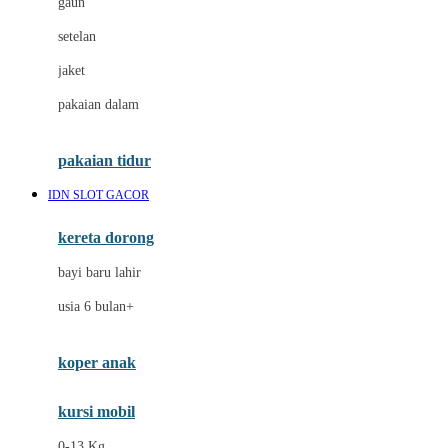
gaun
Dae Organics
setelan
Docare
jaket
Doona
pakaian dalam
Down To Earth
Drew
pakaian tidur
Dr. Brown's
IDN SLOT GACOR
E
kereta dorong
ELC
bayi baru lahir
Ergobaby
usia 6 bulan+
Expert Care
koper anak
Ezyroller
kursi mobil
F
0-13 Kg