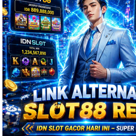
Twistshake
TY Toys
U
V
Veja
Vitaflow
Vtech
W
Waterland
Wellness