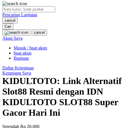
O
Pencarian Lanjutan
Oh Ma Grain
cancel
Okiedog
Cari
cancel
P
Akun Saya
Masuk / buat akun
Peachy
buat akun
Phil & Ted's
Bantuan
Philips Avent
Daftar Keinginan
Keranjang Saya
Pigeon
KIDULTOTO: Link Alternatif
Playgro
Slot88 Resmi dengan IDN
Poled Global
KIDULTOTO SLOT88 Super
Ponycycle
Gacor Hari Ini
Puma
Pureats
Serendah
Rp 20.000