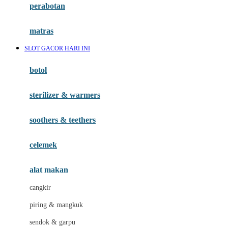
perabotan
Happy Tummy
Hauck
matras
Havaianas
SLOT GACOR HARI INI
Hegen
botol
Hot Wheels
sterilizer & warmers
Hybrid
soothers & teethers
I
Inlacta DHA
celemek
Interlac
alat makan
Ivenet
cangkir
J
piring & mangkuk
Jack N Jill
sendok & garpu