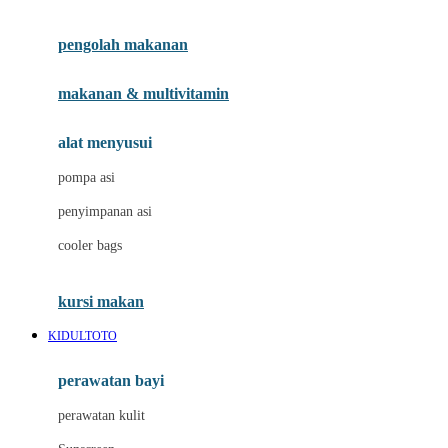
Joie
pengolah makanan
Joolz
Jujube
makanan & multivitamin
K
alat menyusui
Kiddycuts
pompa asi
Kumon
penyimpanan asi
L
cooler bags
Leapfrog
kursi makan
Leclerc
KIDULTOTO
Lee Vierra
Lillebaby
perawatan bayi
Little Bird Told Me
perawatan kulit
Little Miss Janis