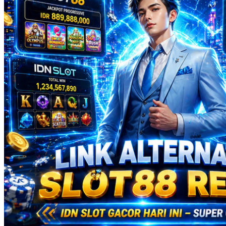
Twistshake
TY Toys
U
V
Veja
Vitaflow
Vtech
W
Waterland
Wellness