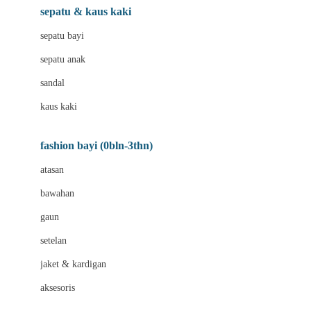
Beauty Barn
sepatu & kaus kaki
Bio Oil
sepatu bayi
Biolane
sepatu anak
Bite Fighters
sandal
Bizzi Growin
kaus kaki
Blackmores
fashion bayi (0bln-3thn)
Blooming Marvellous
atasan
Bonnels
bawahan
Bravado
gaun
Bruder
setelan
Brush Baby
jaket & kardigan
Buds Organics
aksesoris
Bugaboo