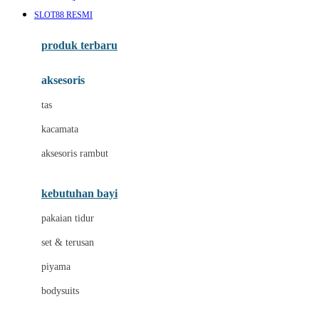
Awan
SLOT88 RESMI
Azetabio
produk terbaru
B
aksesoris
Baabaasheepz
tas
Babiators
kacamata
Baby Dove
aksesoris rambut
Baby Jogger
Baby Rovega
kebutuhan bayi
Babybee
pakaian tidur
Banana Boat
set & terusan
Banz
piyama
Barbie
bodysuits
Beaba