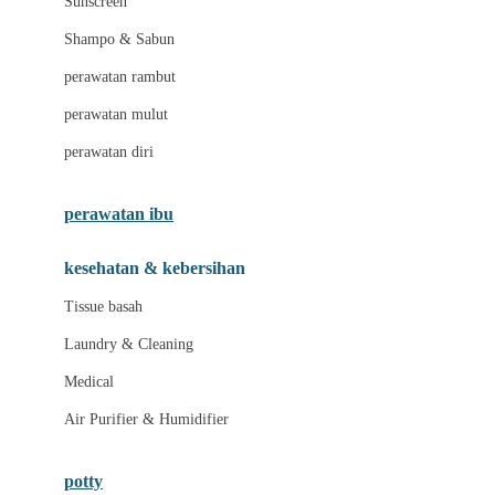
Sunscreen
London Taxi
Shampo & Sabun
Love To Dream
perawatan rambut
perawatan mulut
M
perawatan diri
Magformers
Mama's Choice
perawatan ibu
Mamas&Papas
kesehatan & kebersihan
Mamaway
Tissue basah
Maxi Cosi
Laundry & Cleaning
Megabloks
Medical
Micro
Air Purifier & Humidifier
MiDeer
Mimi & Lula
potty