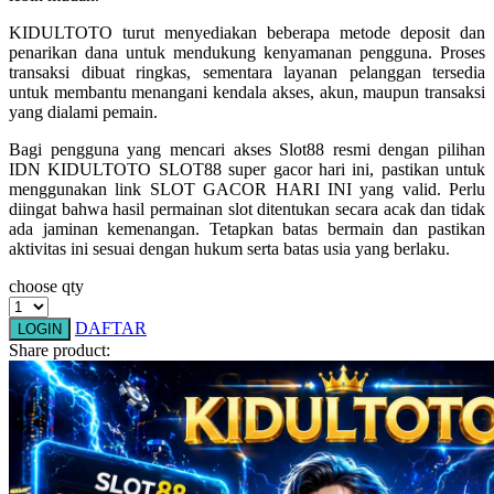
Squishmallows
KIDULTOTO turut menyediakan beberapa metode deposit dan
penarikan dana untuk mendukung kenyamanan pengguna. Proses
Starbooks
transaksi dibuat ringkas, sementara layanan pelanggan tersedia
untuk membantu menangani kendala akses, akun, maupun transaksi
Stick-O
yang dialami pemain.
Stokke
Bagi pengguna yang mencari akses Slot88 resmi dengan pilihan
IDN KIDULTOTO SLOT88 super gacor hari ini, pastikan untuk
Sudocrem
menggunakan link SLOT GACOR HARI INI yang valid. Perlu
diingat bahwa hasil permainan slot ditentukan secara acak dan tidak
Sumimo
ada jaminan kemenangan. Tetapkan batas bermain dan pastikan
aktivitas ini sesuai dengan hukum serta batas usia yang berlaku.
Sunnylife
choose qty
Sun-Staches
Swimava
DAFTAR
LOGIN
Share product:
T
Tommee Tippee
Trunki
Tutti Bambini