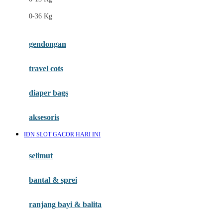
Felt So Sweet
0-36 Kg
Fisher Price
Flipper
gendongan
Friends Of Sally
travel cots
G
diaper bags
Gb
Geko
aksesoris
Graco
IDN SLOT GACOR HARI INI
Gund
selimut
H
bantal & sprei
Habbie
Haenim
ranjang bayi & balita
Happy Horse