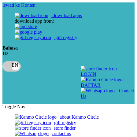
lewati ke Konten
download apps
download app from:
gift registry
Bahasa
ID
LOGIN
DAFTAR
Contact
Us
Toggle Nav
about Kanmo Circle
gift registry
store finder
contact us