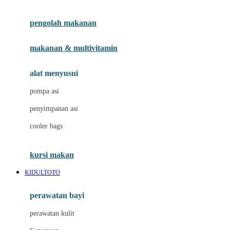
Joie
pengolah makanan
Joolz
Jujube
makanan & multivitamin
K
alat menyusui
Kiddycuts
pompa asi
Kumon
penyimpanan asi
L
cooler bags
Leapfrog
kursi makan
Leclerc
KIDULTOTO
Lee Vierra
Lillebaby
perawatan bayi
Little Bird Told Me
perawatan kulit
Little Miss Janis