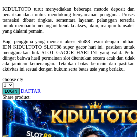
Squishmallows
KIDULTOTO turut menyediakan beberapa metode deposit dan
penarikan dana untuk mendukung kenyamanan pengguna. Proses
Starbooks
transaksi dibuat ringkas, sementara layanan pelanggan tersedia
untuk membantu menangani kendala akses, akun, maupun transaksi
Stick-O
yang dialami pemain.
Stokke
Bagi pengguna yang mencari akses Slot88 resmi dengan pilihan
IDN KIDULTOTO SLOT88 super gacor hari ini, pastikan untuk
Sudocrem
menggunakan link SLOT GACOR HARI INI yang valid. Perlu
diingat bahwa hasil permainan slot ditentukan secara acak dan tidak
Sumimo
ada jaminan kemenangan. Tetapkan batas bermain dan pastikan
aktivitas ini sesuai dengan hukum serta batas usia yang berlaku.
Sunnylife
choose qty
Sun-Staches
Swimava
DAFTAR
LOGIN
Share product:
T
Tommee Tippee
Trunki
Tutti Bambini