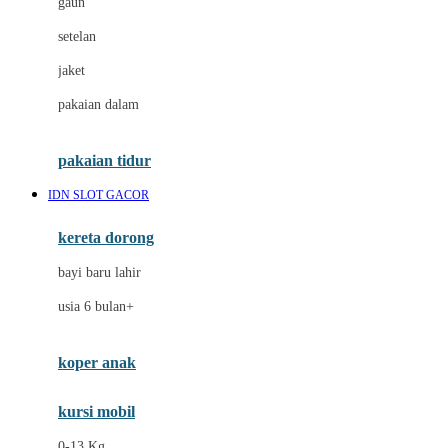
gaun
Dae Organics
setelan
Docare
jaket
Doona
pakaian dalam
Down To Earth
Drew
pakaian tidur
Dr. Brown's
IDN SLOT GACOR
E
kereta dorong
ELC
bayi baru lahir
Ergobaby
usia 6 bulan+
Expert Care
koper anak
Ezyroller
kursi mobil
F
0-13 Kg