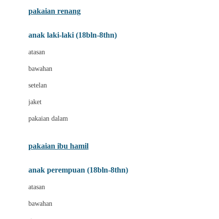
Buggygear
pakaian renang
Bumkins
anak laki-laki (18bln-8thn)
C
atasan
Cetaphil
bawahan
Chicco
setelan
Childlife
jaket
Clevamama
pakaian dalam
Cocolatte
Cottonseeds
pakaian ibu hamil
Cozy N Safe
anak perempuan (18bln-8thn)
Crane
atasan
Cybex
bawahan
D