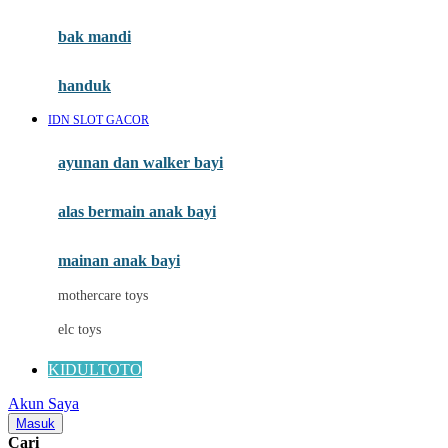
Mini Monkey
Moby
bak mandi
Momami
handuk
Mothercare
IDN SLOT GACOR
Mustela
ayunan dan walker bayi
My Buddy Tag
My K
alas bermain anak bayi
N
mainan anak bayi
Naif
mothercare toys
Nike
elc toys
Nordic Natural
KIDULTOTO
Nuby
Akun Saya
Nuna
Masuk
Cari