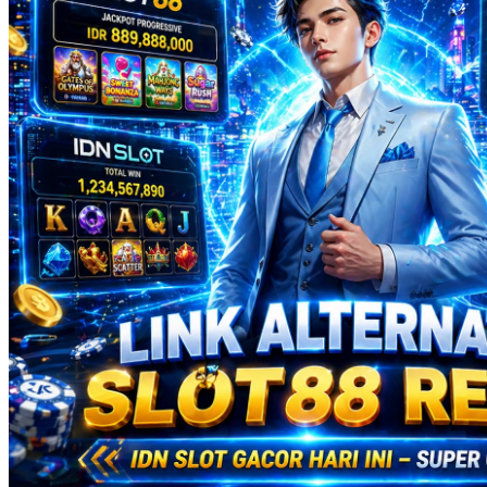
Twistshake
TY Toys
U
V
Veja
Vitaflow
Vtech
W
Waterland
Wellness