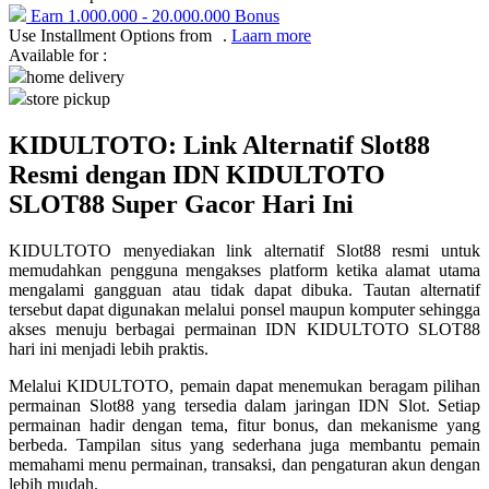
Earn
1.000.000
-
20.000.000
Bonus
Use Installment Options from
.
Laarn more
Q
Available for :
home delivery
QV Baby
store pickup
R
KIDULTOTO: Link Alternatif Slot88
Real Shades
Resmi dengan IDN KIDULTOTO
SLOT88 Super Gacor Hari Ini
Red Castle
Ribbon Madness
KIDULTOTO menyediakan link alternatif Slot88 resmi untuk
memudahkan pengguna mengakses platform ketika alamat utama
S
mengalami gangguan atau tidak dapat dibuka. Tautan alternatif
tersebut dapat digunakan melalui ponsel maupun komputer sehingga
akses menuju berbagai permainan IDN KIDULTOTO SLOT88
Sebamed
hari ini menjadi lebih praktis.
Silver Cross
Melalui KIDULTOTO, pemain dapat menemukan beragam pilihan
Simply Idea
permainan Slot88 yang tersedia dalam jaringan IDN Slot. Setiap
permainan hadir dengan tema, fitur bonus, dan mekanisme yang
Skip Hop
berbeda. Tampilan situs yang sederhana juga membantu pemain
memahami menu permainan, transaksi, dan pengaturan akun dengan
Spectra
lebih mudah.