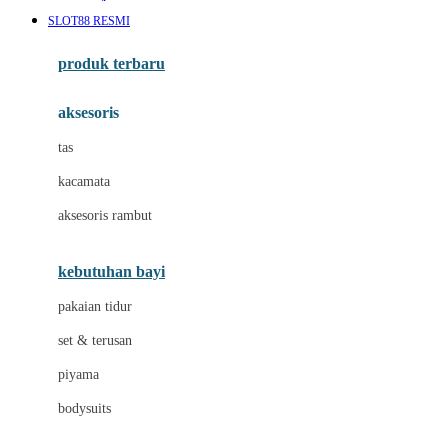
Awan
SLOT88 RESMI
Azetabio
produk terbaru
B
aksesoris
Baabaasheepz
tas
Babiators
kacamata
Baby Dove
aksesoris rambut
Baby Jogger
Baby Rovega
kebutuhan bayi
Babybee
pakaian tidur
Banana Boat
set & terusan
Banz
piyama
Barbie
bodysuits
Beaba