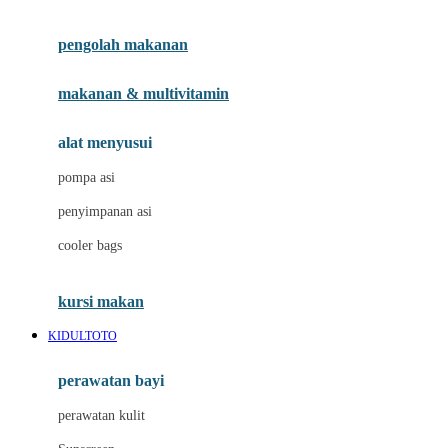
Joie
pengolah makanan
Joolz
Jujube
makanan & multivitamin
K
alat menyusui
Kiddycuts
pompa asi
Kumon
penyimpanan asi
L
cooler bags
Leapfrog
kursi makan
Leclerc
KIDULTOTO
Lee Vierra
Lillebaby
perawatan bayi
Little Bird Told Me
perawatan kulit
Little Miss Janis