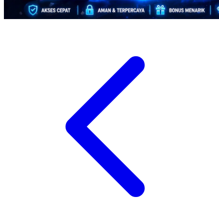
X
Xootz
Y
Yamatoya
Z
Zaxy
Zoggs
0-9
4Moms
59S