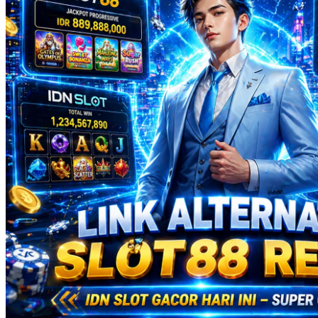
Twistshake
TY Toys
U
V
Veja
Vitaflow
Vtech
W
Waterland
Wellness