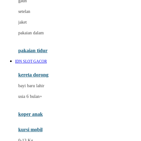
gaun
Dae Organics
setelan
Docare
jaket
Doona
pakaian dalam
Down To Earth
Drew
pakaian tidur
Dr. Brown's
IDN SLOT GACOR
E
kereta dorong
ELC
bayi baru lahir
Ergobaby
usia 6 bulan+
Expert Care
koper anak
Ezyroller
kursi mobil
F
0-13 Kg