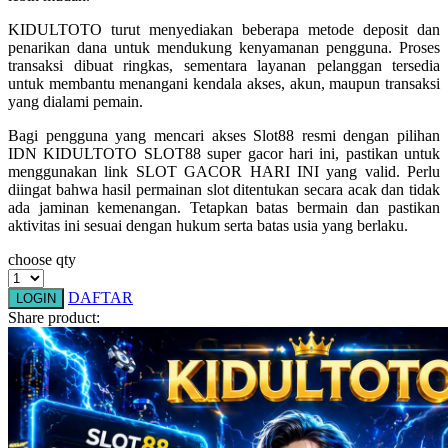
Squishmallows
KIDULTOTO turut menyediakan beberapa metode deposit dan
penarikan dana untuk mendukung kenyamanan pengguna. Proses
Starbooks
transaksi dibuat ringkas, sementara layanan pelanggan tersedia
untuk membantu menangani kendala akses, akun, maupun transaksi
Stick-O
yang dialami pemain.
Stokke
Bagi pengguna yang mencari akses Slot88 resmi dengan pilihan
IDN KIDULTOTO SLOT88 super gacor hari ini, pastikan untuk
Sudocrem
menggunakan link SLOT GACOR HARI INI yang valid. Perlu
diingat bahwa hasil permainan slot ditentukan secara acak dan tidak
Sumimo
ada jaminan kemenangan. Tetapkan batas bermain dan pastikan
aktivitas ini sesuai dengan hukum serta batas usia yang berlaku.
Sunnylife
choose qty
Sun-Staches
Swimava
DAFTAR
LOGIN
Share product:
T
Tommee Tippee
Trunki
Tutti Bambini