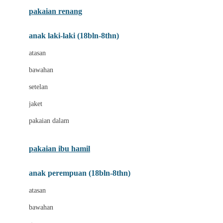
Buggygear
pakaian renang
Bumkins
anak laki-laki (18bln-8thn)
C
atasan
Cetaphil
bawahan
Chicco
setelan
Childlife
jaket
Clevamama
pakaian dalam
Cocolatte
Cottonseeds
pakaian ibu hamil
Cozy N Safe
anak perempuan (18bln-8thn)
Crane
atasan
Cybex
bawahan
D