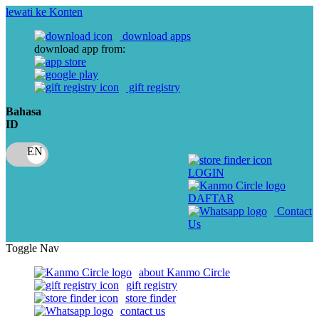
lewati ke Konten
download apps
download app from:
gift registry
Bahasa
ID
LOGIN
DAFTAR
Contact
Us
Toggle Nav
about Kanmo Circle
gift registry
store finder
contact us