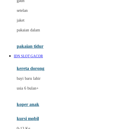
gaun
Dae Organics
setelan
Docare
jaket
Doona
pakaian dalam
Down To Earth
Drew
pakaian tidur
Dr. Brown's
IDN SLOT GACOR
E
kereta dorong
ELC
bayi baru lahir
Ergobaby
usia 6 bulan+
Expert Care
koper anak
Ezyroller
kursi mobil
F
0-13 Kg