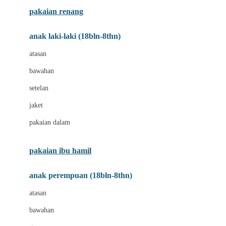
Buggygear
pakaian renang
Bumkins
anak laki-laki (18bln-8thn)
C
atasan
Cetaphil
bawahan
Chicco
setelan
Childlife
jaket
Clevamama
pakaian dalam
Cocolatte
Cottonseeds
pakaian ibu hamil
Cozy N Safe
anak perempuan (18bln-8thn)
Crane
atasan
Cybex
bawahan
D