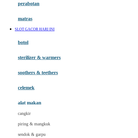
perabotan
Happy Tummy
Hauck
matras
Havaianas
SLOT GACOR HARI INI
Hegen
botol
Hot Wheels
sterilizer & warmers
Hybrid
soothers & teethers
I
Inlacta DHA
celemek
Interlac
alat makan
Ivenet
cangkir
J
piring & mangkuk
Jack N Jill
sendok & garpu