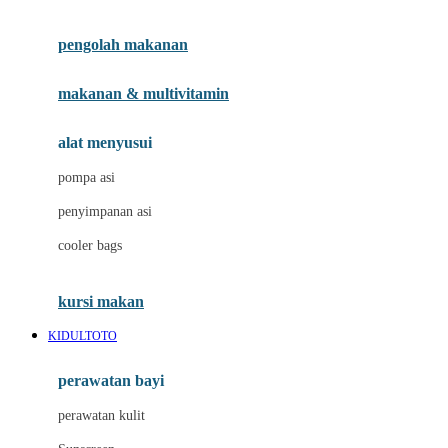
Joie
pengolah makanan
Joolz
Jujube
makanan & multivitamin
K
alat menyusui
Kiddycuts
pompa asi
Kumon
penyimpanan asi
L
cooler bags
Leapfrog
kursi makan
Leclerc
KIDULTOTO
Lee Vierra
Lillebaby
perawatan bayi
Little Bird Told Me
perawatan kulit
Little Miss Janis