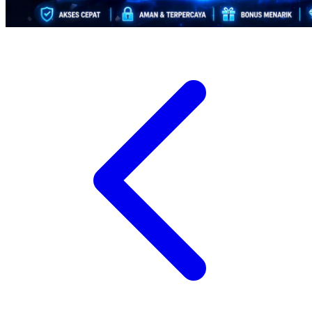
X
Xootz
Y
Yamatoya
Z
Zaxy
Zoggs
0-9
4Moms
59S