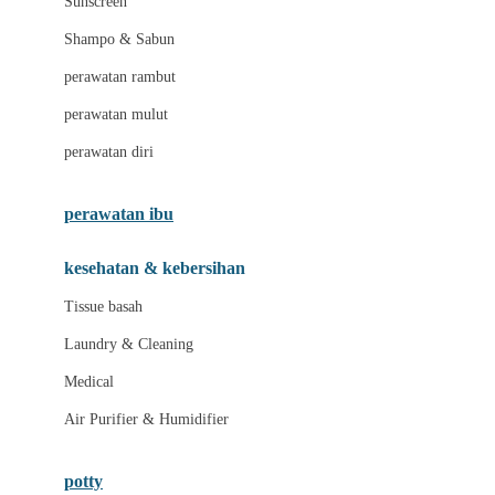
Sunscreen
London Taxi
Shampo & Sabun
Love To Dream
perawatan rambut
perawatan mulut
M
perawatan diri
Magformers
Mama's Choice
perawatan ibu
Mamas&Papas
kesehatan & kebersihan
Mamaway
Tissue basah
Maxi Cosi
Laundry & Cleaning
Megabloks
Medical
Micro
Air Purifier & Humidifier
MiDeer
Mimi & Lula
potty