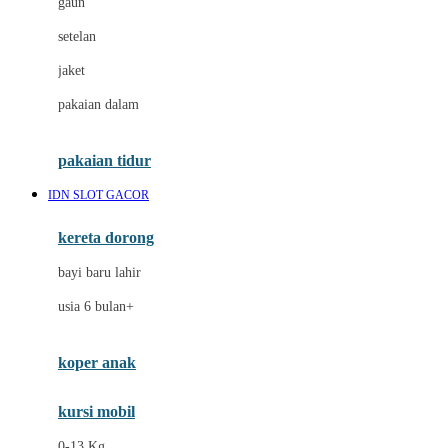
gaun
Dae Organics
setelan
Docare
jaket
Doona
pakaian dalam
Down To Earth
Drew
pakaian tidur
Dr. Brown's
IDN SLOT GACOR
E
kereta dorong
ELC
bayi baru lahir
Ergobaby
usia 6 bulan+
Expert Care
koper anak
Ezyroller
kursi mobil
F
0-13 Kg