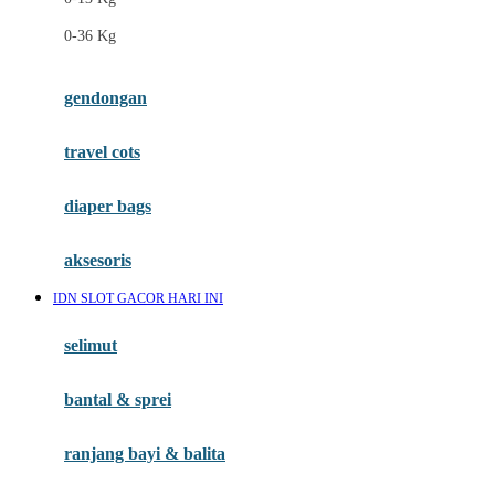
Felt So Sweet
0-36 Kg
Fisher Price
Flipper
gendongan
Friends Of Sally
travel cots
G
diaper bags
Gb
Geko
aksesoris
Graco
IDN SLOT GACOR HARI INI
Gund
selimut
H
bantal & sprei
Habbie
Haenim
ranjang bayi & balita
Happy Horse