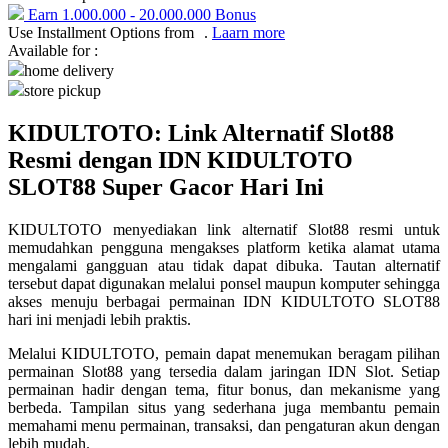
Earn
1.000.000
-
20.000.000
Bonus
Use Installment Options from
.
Laarn more
Q
Available for :
home delivery
QV Baby
store pickup
R
KIDULTOTO: Link Alternatif Slot88
Real Shades
Resmi dengan IDN KIDULTOTO
SLOT88 Super Gacor Hari Ini
Red Castle
Ribbon Madness
KIDULTOTO menyediakan link alternatif Slot88 resmi untuk
memudahkan pengguna mengakses platform ketika alamat utama
S
mengalami gangguan atau tidak dapat dibuka. Tautan alternatif
tersebut dapat digunakan melalui ponsel maupun komputer sehingga
akses menuju berbagai permainan IDN KIDULTOTO SLOT88
Sebamed
hari ini menjadi lebih praktis.
Silver Cross
Melalui KIDULTOTO, pemain dapat menemukan beragam pilihan
Simply Idea
permainan Slot88 yang tersedia dalam jaringan IDN Slot. Setiap
permainan hadir dengan tema, fitur bonus, dan mekanisme yang
Skip Hop
berbeda. Tampilan situs yang sederhana juga membantu pemain
memahami menu permainan, transaksi, dan pengaturan akun dengan
Spectra
lebih mudah.