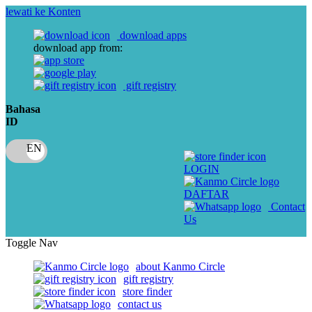
lewati ke Konten
download apps
download app from:
gift registry
Bahasa
ID
LOGIN
DAFTAR
Contact
Us
Toggle Nav
about Kanmo Circle
gift registry
store finder
contact us