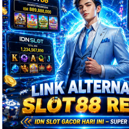
Twistshake
TY Toys
U
V
Veja
Vitaflow
Vtech
W
Waterland
Wellness