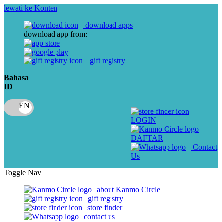
lewati ke Konten
download apps
download app from:
gift registry
Bahasa
ID
LOGIN
DAFTAR
Contact
Us
Toggle Nav
about Kanmo Circle
gift registry
store finder
contact us