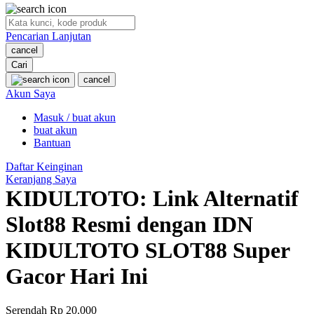
O
Pencarian Lanjutan
Oh Ma Grain
cancel
Okiedog
Cari
cancel
P
Akun Saya
Masuk / buat akun
Peachy
buat akun
Phil & Ted's
Bantuan
Philips Avent
Daftar Keinginan
Keranjang Saya
Pigeon
KIDULTOTO: Link Alternatif
Playgro
Slot88 Resmi dengan IDN
Poled Global
KIDULTOTO SLOT88 Super
Ponycycle
Gacor Hari Ini
Puma
Pureats
Serendah
Rp 20.000