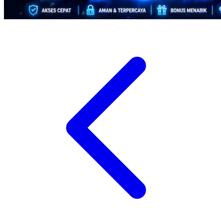
X
Xootz
Y
Yamatoya
Z
Zaxy
Zoggs
0-9
4Moms
59S