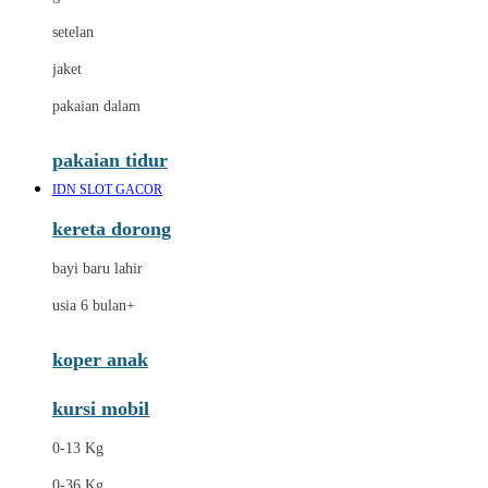
setelan
jaket
pakaian dalam
pakaian tidur
IDN SLOT GACOR
kereta dorong
bayi baru lahir
usia 6 bulan+
koper anak
kursi mobil
0-13 Kg
0-36 Kg