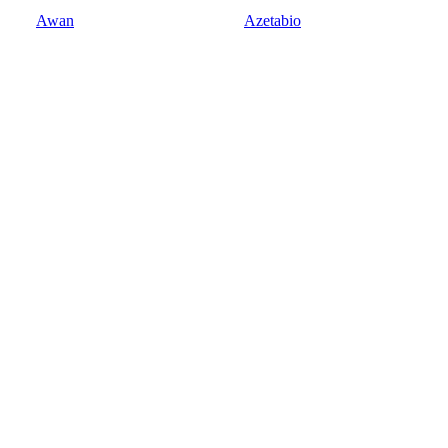
Awan
Azetabio