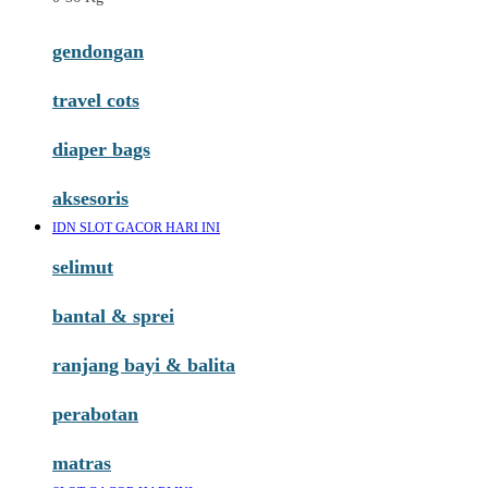
gendongan
travel cots
diaper bags
aksesoris
IDN SLOT GACOR HARI INI
selimut
bantal & sprei
ranjang bayi & balita
perabotan
matras