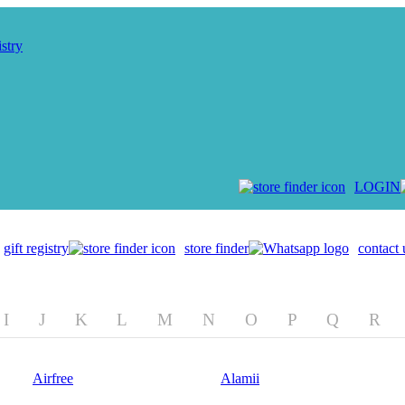
istry
LOGIN
gift registry
store finder
contact 
I
J
K
L
M
N
O
P
Q
R
Airfree
Alamii