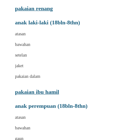
pakaian renang
anak laki-laki (18bln-8thn)
atasan
bawahan
setelan
jaket
pakaian dalam
pakaian ibu hamil
anak perempuan (18bln-8thn)
atasan
bawahan
gaun