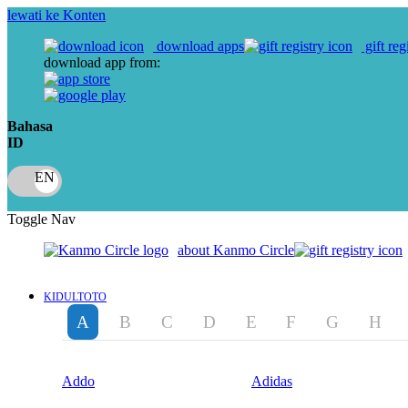
lewati ke Konten
download apps
gift reg
download app from:
Bahasa
ID
Toggle Nav
about Kanmo Circle
KIDULTOTO
A
B
C
D
E
F
G
H
Addo
Adidas