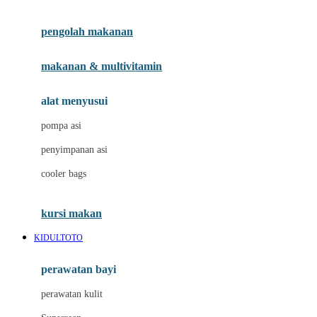
Joie
pengolah makanan
Joolz
Jujube
makanan & multivitamin
K
alat menyusui
Kiddycuts
pompa asi
Kumon
penyimpanan asi
L
cooler bags
Leapfrog
kursi makan
Leclerc
KIDULTOTO
Lee Vierra
Lillebaby
perawatan bayi
Little Bird Told Me
perawatan kulit
Little Miss Janis