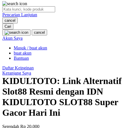
O
Pencarian Lanjutan
Oh Ma Grain
cancel
Okiedog
Cari
cancel
P
Akun Saya
Masuk / buat akun
Peachy
buat akun
Phil & Ted's
Bantuan
Philips Avent
Daftar Keinginan
Keranjang Saya
Pigeon
KIDULTOTO: Link Alternatif
Playgro
Slot88 Resmi dengan IDN
Poled Global
KIDULTOTO SLOT88 Super
Ponycycle
Gacor Hari Ini
Puma
Pureats
Serendah
Rp 20.000