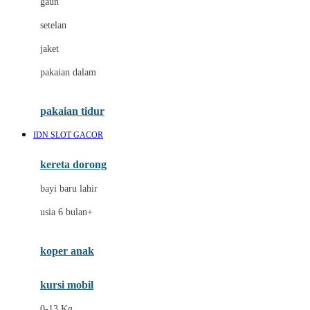
gaun
Dae Organics
setelan
Docare
jaket
Doona
pakaian dalam
Down To Earth
Drew
pakaian tidur
Dr. Brown's
IDN SLOT GACOR
E
kereta dorong
ELC
bayi baru lahir
Ergobaby
usia 6 bulan+
Expert Care
koper anak
Ezyroller
kursi mobil
F
0-13 Kg