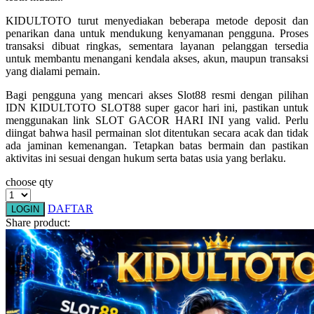
Squishmallows
KIDULTOTO turut menyediakan beberapa metode deposit dan
penarikan dana untuk mendukung kenyamanan pengguna. Proses
Starbooks
transaksi dibuat ringkas, sementara layanan pelanggan tersedia
untuk membantu menangani kendala akses, akun, maupun transaksi
Stick-O
yang dialami pemain.
Stokke
Bagi pengguna yang mencari akses Slot88 resmi dengan pilihan
IDN KIDULTOTO SLOT88 super gacor hari ini, pastikan untuk
Sudocrem
menggunakan link SLOT GACOR HARI INI yang valid. Perlu
diingat bahwa hasil permainan slot ditentukan secara acak dan tidak
Sumimo
ada jaminan kemenangan. Tetapkan batas bermain dan pastikan
aktivitas ini sesuai dengan hukum serta batas usia yang berlaku.
Sunnylife
choose qty
Sun-Staches
Swimava
DAFTAR
LOGIN
Share product:
T
Tommee Tippee
Trunki
Tutti Bambini