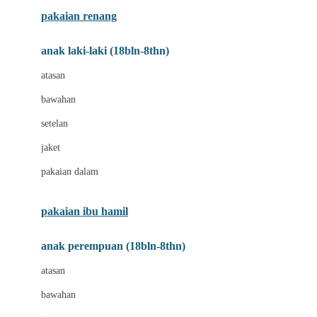
Buggygear
pakaian renang
Bumkins
anak laki-laki (18bln-8thn)
C
atasan
Cetaphil
bawahan
Chicco
setelan
Childlife
jaket
Clevamama
pakaian dalam
Cocolatte
Cottonseeds
pakaian ibu hamil
Cozy N Safe
anak perempuan (18bln-8thn)
Crane
atasan
Cybex
bawahan
D