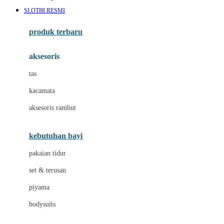
Awan
SLOT88 RESMI
Azetabio
produk terbaru
B
aksesoris
Baabaasheepz
tas
Babiators
kacamata
Baby Dove
aksesoris rambut
Baby Jogger
Baby Rovega
kebutuhan bayi
Babybee
pakaian tidur
Banana Boat
set & terusan
Banz
piyama
Barbie
bodysuits
Beaba