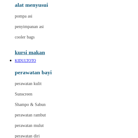
alat menyusui
pompa asi
penyimpanan asi
cooler bags
kursi makan
KIDULTOTO
perawatan bayi
perawatan kulit
Sunscreen
Shampo & Sabun
perawatan rambut
perawatan mulut
perawatan diri