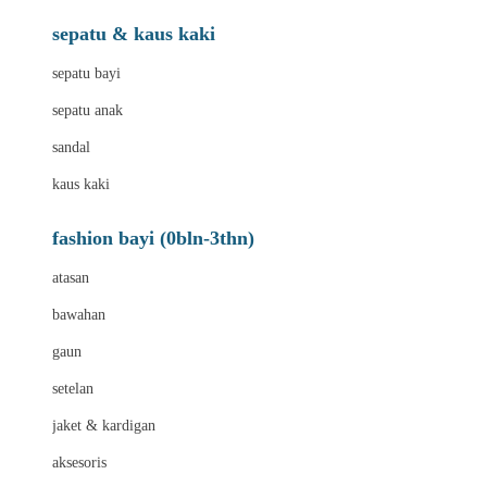
sepatu & kaus kaki
sepatu bayi
sepatu anak
sandal
kaus kaki
fashion bayi (0bln-3thn)
atasan
bawahan
gaun
setelan
jaket & kardigan
aksesoris