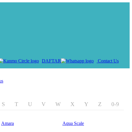
DAFTAR
Contact Us
us
S
T
U
V
W
X
Y
Z
0-9
Amara
Aqua Scale