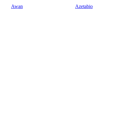
Awan
Azetabio