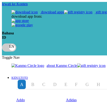
lewati ke Konten
download apps
gift reg
download app from:
Bahasa
ID
Toggle Nav
about Kanmo Circle
KIDULTOTO
A
B
C
D
E
F
G
H
Addo
Adidas