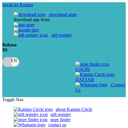
lewati ke Konten
download apps
download app from:
gift registry
Bahasa
ID
LOGIN
DAFTAR
Contact
Us
Toggle Nav
about Kanmo Circle
gift registry
store finder
contact us