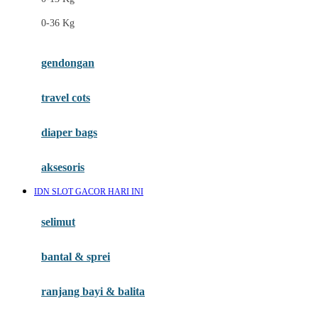
Felt So Sweet
0-36 Kg
Fisher Price
Flipper
gendongan
Friends Of Sally
travel cots
G
diaper bags
Gb
Geko
aksesoris
Graco
IDN SLOT GACOR HARI INI
Gund
selimut
H
bantal & sprei
Habbie
Haenim
ranjang bayi & balita
Happy Horse