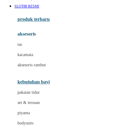
Awan
SLOT88 RESMI
Azetabio
produk terbaru
B
aksesoris
Baabaasheepz
tas
Babiators
kacamata
Baby Dove
aksesoris rambut
Baby Jogger
Baby Rovega
kebutuhan bayi
Babybee
pakaian tidur
Banana Boat
set & terusan
Banz
piyama
Barbie
bodysuits
Beaba