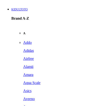
KIDULTOTO
Brand A-Z
A
Addo
Adidas
Airfree
Alamii
Amara
Aqua Scale
Asics
Aveeno