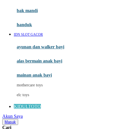
Mini Monkey
Moby
bak mandi
Momami
handuk
Mothercare
IDN SLOT GACOR
Mustela
ayunan dan walker bayi
My Buddy Tag
My K
alas bermain anak bayi
N
mainan anak bayi
Naif
mothercare toys
Nike
elc toys
Nordic Natural
KIDULTOTO
Nuby
Akun Saya
Nuna
Masuk
Cari