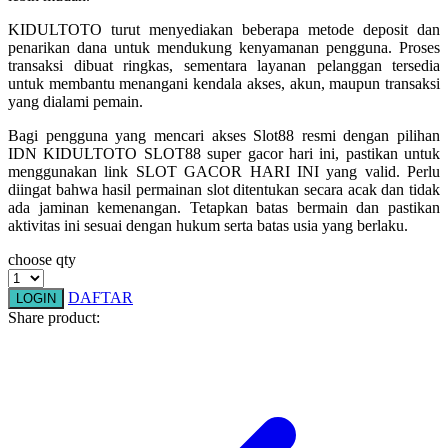
Squishmallows
KIDULTOTO turut menyediakan beberapa metode deposit dan
penarikan dana untuk mendukung kenyamanan pengguna. Proses
Starbooks
transaksi dibuat ringkas, sementara layanan pelanggan tersedia
untuk membantu menangani kendala akses, akun, maupun transaksi
Stick-O
yang dialami pemain.
Stokke
Bagi pengguna yang mencari akses Slot88 resmi dengan pilihan
IDN KIDULTOTO SLOT88 super gacor hari ini, pastikan untuk
Sudocrem
menggunakan link SLOT GACOR HARI INI yang valid. Perlu
diingat bahwa hasil permainan slot ditentukan secara acak dan tidak
Sumimo
ada jaminan kemenangan. Tetapkan batas bermain dan pastikan
aktivitas ini sesuai dengan hukum serta batas usia yang berlaku.
Sunnylife
choose qty
Sun-Staches
Swimava
DAFTAR
LOGIN
Share product:
T
Tommee Tippee
Trunki
Tutti Bambini