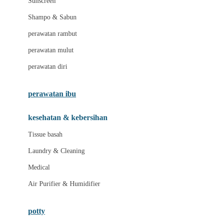
Sunscreen
London Taxi
Shampo & Sabun
Love To Dream
perawatan rambut
perawatan mulut
M
perawatan diri
Magformers
Mama's Choice
perawatan ibu
Mamas&Papas
kesehatan & kebersihan
Mamaway
Tissue basah
Maxi Cosi
Laundry & Cleaning
Megabloks
Medical
Micro
Air Purifier & Humidifier
MiDeer
Mimi & Lula
potty