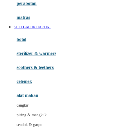
perabotan
Happy Tummy
Hauck
matras
Havaianas
SLOT GACOR HARI INI
Hegen
botol
Hot Wheels
sterilizer & warmers
Hybrid
soothers & teethers
I
Inlacta DHA
celemek
Interlac
alat makan
Ivenet
cangkir
J
piring & mangkuk
Jack N Jill
sendok & garpu