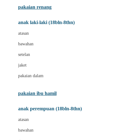
Buggygear
pakaian renang
Bumkins
anak laki-laki (18bln-8thn)
C
atasan
Cetaphil
bawahan
Chicco
setelan
Childlife
jaket
Clevamama
pakaian dalam
Cocolatte
Cottonseeds
pakaian ibu hamil
Cozy N Safe
anak perempuan (18bln-8thn)
Crane
atasan
Cybex
bawahan
D