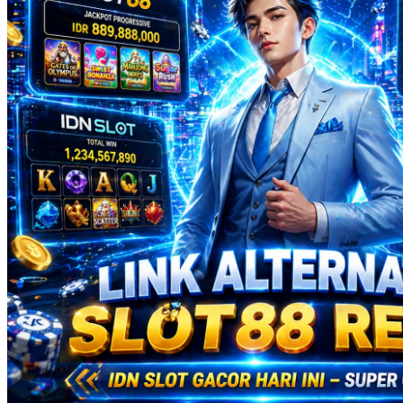
Twistshake
TY Toys
U
V
Veja
Vitaflow
Vtech
W
Waterland
Wellness