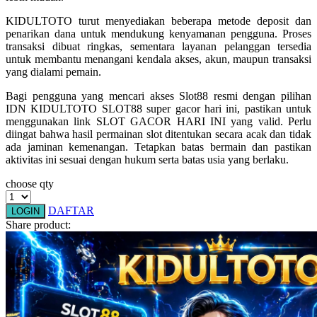
Squishmallows
KIDULTOTO turut menyediakan beberapa metode deposit dan
penarikan dana untuk mendukung kenyamanan pengguna. Proses
Starbooks
transaksi dibuat ringkas, sementara layanan pelanggan tersedia
untuk membantu menangani kendala akses, akun, maupun transaksi
Stick-O
yang dialami pemain.
Stokke
Bagi pengguna yang mencari akses Slot88 resmi dengan pilihan
IDN KIDULTOTO SLOT88 super gacor hari ini, pastikan untuk
Sudocrem
menggunakan link SLOT GACOR HARI INI yang valid. Perlu
diingat bahwa hasil permainan slot ditentukan secara acak dan tidak
Sumimo
ada jaminan kemenangan. Tetapkan batas bermain dan pastikan
aktivitas ini sesuai dengan hukum serta batas usia yang berlaku.
Sunnylife
choose qty
Sun-Staches
Swimava
DAFTAR
LOGIN
Share product:
T
Tommee Tippee
Trunki
Tutti Bambini