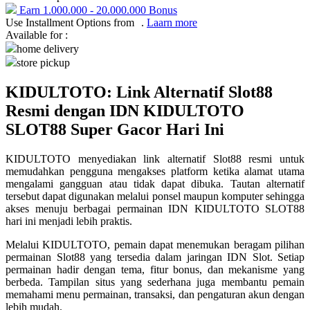
Earn
1.000.000
-
20.000.000
Bonus
Use Installment Options from
.
Laarn more
Q
Available for :
home delivery
QV Baby
store pickup
R
KIDULTOTO: Link Alternatif Slot88
Real Shades
Resmi dengan IDN KIDULTOTO
SLOT88 Super Gacor Hari Ini
Red Castle
Ribbon Madness
KIDULTOTO menyediakan link alternatif Slot88 resmi untuk
memudahkan pengguna mengakses platform ketika alamat utama
S
mengalami gangguan atau tidak dapat dibuka. Tautan alternatif
tersebut dapat digunakan melalui ponsel maupun komputer sehingga
akses menuju berbagai permainan IDN KIDULTOTO SLOT88
Sebamed
hari ini menjadi lebih praktis.
Silver Cross
Melalui KIDULTOTO, pemain dapat menemukan beragam pilihan
Simply Idea
permainan Slot88 yang tersedia dalam jaringan IDN Slot. Setiap
permainan hadir dengan tema, fitur bonus, dan mekanisme yang
Skip Hop
berbeda. Tampilan situs yang sederhana juga membantu pemain
memahami menu permainan, transaksi, dan pengaturan akun dengan
Spectra
lebih mudah.