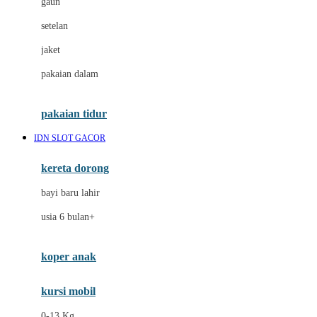
gaun
Dae Organics
setelan
Docare
jaket
Doona
pakaian dalam
Down To Earth
Drew
pakaian tidur
Dr. Brown's
IDN SLOT GACOR
E
kereta dorong
ELC
bayi baru lahir
Ergobaby
usia 6 bulan+
Expert Care
koper anak
Ezyroller
kursi mobil
F
0-13 Kg