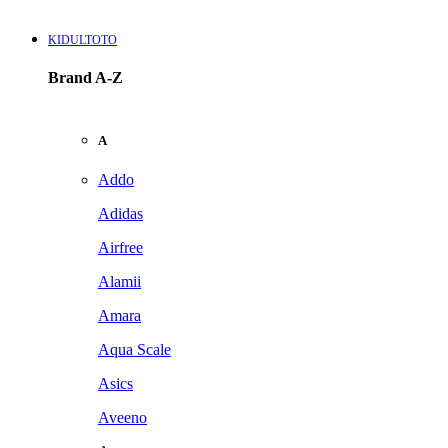
KIDULTOTO
Brand A-Z
A
Addo
Adidas
Airfree
Alamii
Amara
Aqua Scale
Asics
Aveeno