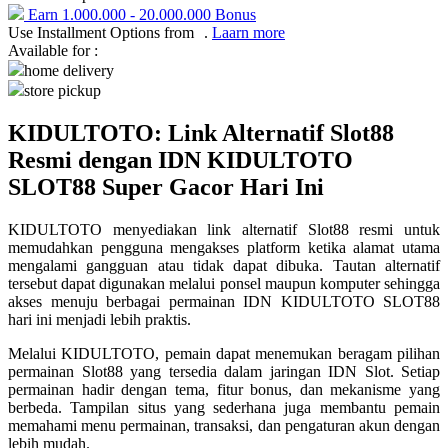
Earn
1.000.000
-
20.000.000
Bonus
Use Installment Options from
.
Laarn more
Q
Available for :
home delivery
QV Baby
store pickup
R
KIDULTOTO: Link Alternatif Slot88
Real Shades
Resmi dengan IDN KIDULTOTO
SLOT88 Super Gacor Hari Ini
Red Castle
Ribbon Madness
KIDULTOTO menyediakan link alternatif Slot88 resmi untuk
memudahkan pengguna mengakses platform ketika alamat utama
S
mengalami gangguan atau tidak dapat dibuka. Tautan alternatif
tersebut dapat digunakan melalui ponsel maupun komputer sehingga
akses menuju berbagai permainan IDN KIDULTOTO SLOT88
Sebamed
hari ini menjadi lebih praktis.
Silver Cross
Melalui KIDULTOTO, pemain dapat menemukan beragam pilihan
Simply Idea
permainan Slot88 yang tersedia dalam jaringan IDN Slot. Setiap
permainan hadir dengan tema, fitur bonus, dan mekanisme yang
Skip Hop
berbeda. Tampilan situs yang sederhana juga membantu pemain
memahami menu permainan, transaksi, dan pengaturan akun dengan
Spectra
lebih mudah.