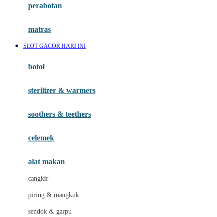
perabotan
Happy Tummy
Hauck
matras
Havaianas
SLOT GACOR HARI INI
Hegen
botol
Hot Wheels
sterilizer & warmers
Hybrid
soothers & teethers
I
Inlacta DHA
celemek
Interlac
alat makan
Ivenet
cangkir
J
piring & mangkuk
Jack N Jill
sendok & garpu