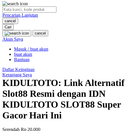
O
Pencarian Lanjutan
Oh Ma Grain
cancel
Okiedog
Cari
cancel
P
Akun Saya
Masuk / buat akun
Peachy
buat akun
Phil & Ted's
Bantuan
Philips Avent
Daftar Keinginan
Keranjang Saya
Pigeon
KIDULTOTO: Link Alternatif
Playgro
Slot88 Resmi dengan IDN
Poled Global
KIDULTOTO SLOT88 Super
Ponycycle
Gacor Hari Ini
Puma
Pureats
Serendah
Rp 20.000