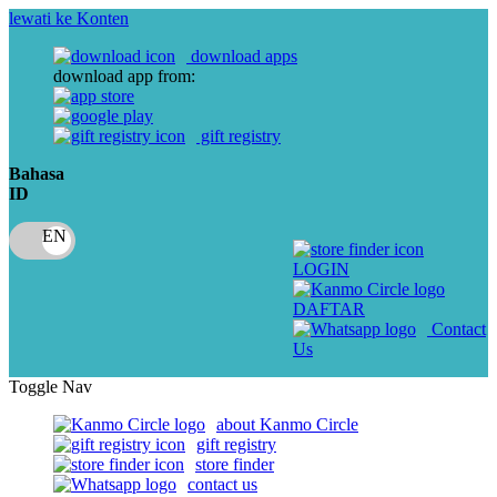
lewati ke Konten
download apps
download app from:
gift registry
Bahasa
ID
LOGIN
DAFTAR
Contact
Us
Toggle Nav
about Kanmo Circle
gift registry
store finder
contact us