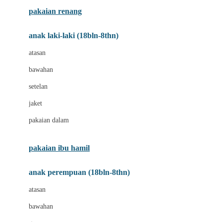
Buggygear
pakaian renang
Bumkins
anak laki-laki (18bln-8thn)
C
atasan
Cetaphil
bawahan
Chicco
setelan
Childlife
jaket
Clevamama
pakaian dalam
Cocolatte
Cottonseeds
pakaian ibu hamil
Cozy N Safe
anak perempuan (18bln-8thn)
Crane
atasan
Cybex
bawahan
D