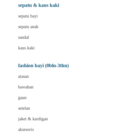
Beauty Barn
sepatu & kaus kaki
Bio Oil
sepatu bayi
Biolane
sepatu anak
Bite Fighters
sandal
Bizzi Growin
kaus kaki
Blackmores
fashion bayi (0bln-3thn)
Blooming Marvellous
atasan
Bonnels
bawahan
Bravado
gaun
Bruder
setelan
Brush Baby
jaket & kardigan
Buds Organics
aksesoris
Bugaboo