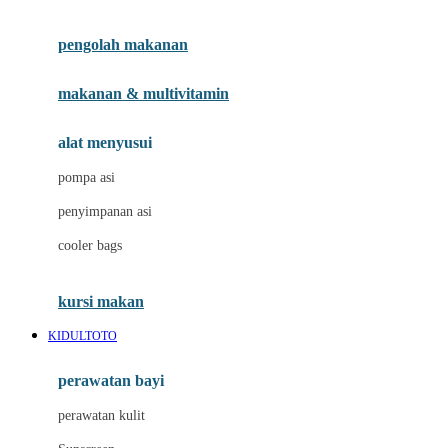
Joie
pengolah makanan
Joolz
Jujube
makanan & multivitamin
K
alat menyusui
Kiddycuts
pompa asi
Kumon
penyimpanan asi
L
cooler bags
Leapfrog
kursi makan
Leclerc
KIDULTOTO
Lee Vierra
Lillebaby
perawatan bayi
Little Bird Told Me
perawatan kulit
Little Miss Janis