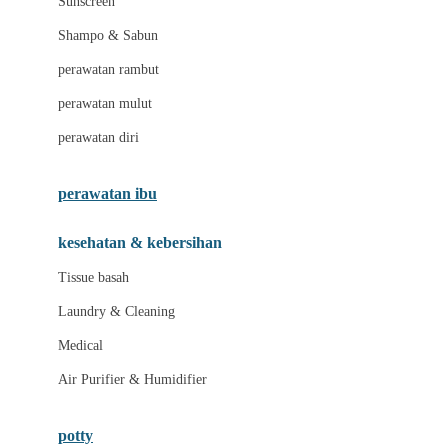
Sunscreen
London Taxi
Shampo & Sabun
Love To Dream
perawatan rambut
perawatan mulut
M
perawatan diri
Magformers
Mama's Choice
perawatan ibu
Mamas&Papas
kesehatan & kebersihan
Mamaway
Tissue basah
Maxi Cosi
Laundry & Cleaning
Megabloks
Medical
Micro
Air Purifier & Humidifier
MiDeer
Mimi & Lula
potty