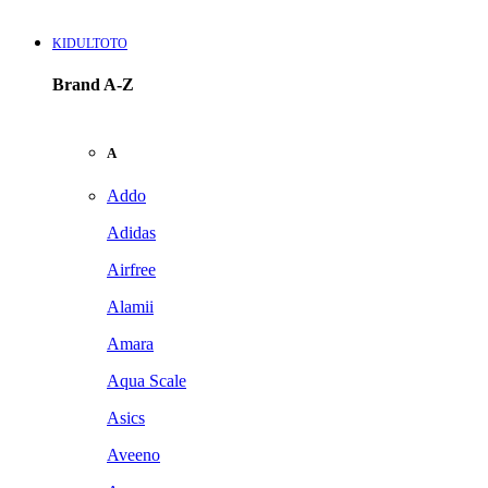
KIDULTOTO
Brand A-Z
A
Addo
Adidas
Airfree
Alamii
Amara
Aqua Scale
Asics
Aveeno