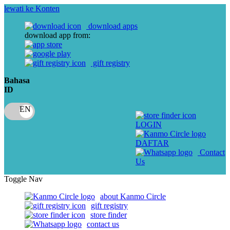
lewati ke Konten
download apps
download app from:
gift registry
Bahasa
ID
LOGIN
DAFTAR
Contact
Us
Toggle Nav
about Kanmo Circle
gift registry
store finder
contact us