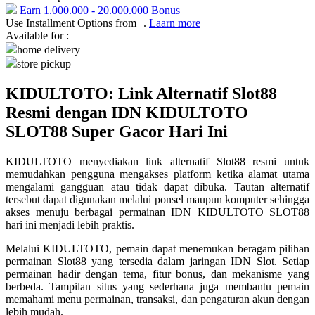
Earn
1.000.000
-
20.000.000
Bonus
Use Installment Options from
.
Laarn more
Q
Available for :
home delivery
QV Baby
store pickup
R
KIDULTOTO: Link Alternatif Slot88
Real Shades
Resmi dengan IDN KIDULTOTO
SLOT88 Super Gacor Hari Ini
Red Castle
Ribbon Madness
KIDULTOTO menyediakan link alternatif Slot88 resmi untuk
memudahkan pengguna mengakses platform ketika alamat utama
S
mengalami gangguan atau tidak dapat dibuka. Tautan alternatif
tersebut dapat digunakan melalui ponsel maupun komputer sehingga
akses menuju berbagai permainan IDN KIDULTOTO SLOT88
Sebamed
hari ini menjadi lebih praktis.
Silver Cross
Melalui KIDULTOTO, pemain dapat menemukan beragam pilihan
Simply Idea
permainan Slot88 yang tersedia dalam jaringan IDN Slot. Setiap
permainan hadir dengan tema, fitur bonus, dan mekanisme yang
Skip Hop
berbeda. Tampilan situs yang sederhana juga membantu pemain
memahami menu permainan, transaksi, dan pengaturan akun dengan
Spectra
lebih mudah.