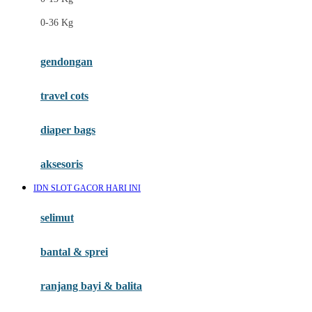
Felt So Sweet
0-36 Kg
Fisher Price
Flipper
gendongan
Friends Of Sally
travel cots
G
diaper bags
Gb
Geko
aksesoris
Graco
IDN SLOT GACOR HARI INI
Gund
selimut
H
bantal & sprei
Habbie
Haenim
ranjang bayi & balita
Happy Horse