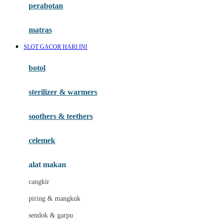
perabotan
Happy Tummy
Hauck
matras
Havaianas
SLOT GACOR HARI INI
Hegen
botol
Hot Wheels
sterilizer & warmers
Hybrid
soothers & teethers
I
Inlacta DHA
celemek
Interlac
alat makan
Ivenet
cangkir
J
piring & mangkuk
Jack N Jill
sendok & garpu