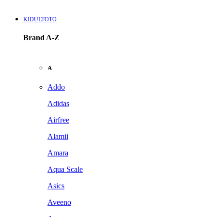
KIDULTOTO
Brand A-Z
A
Addo
Adidas
Airfree
Alamii
Amara
Aqua Scale
Asics
Aveeno