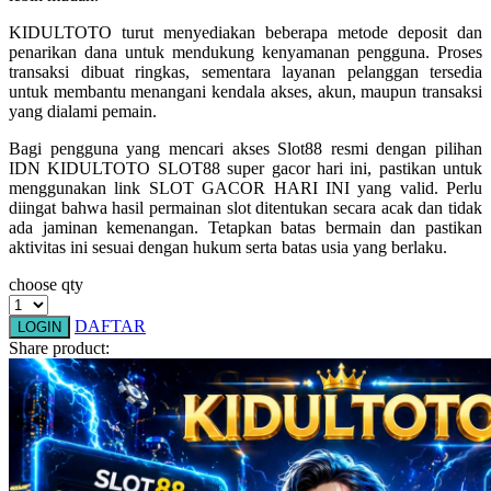
Squishmallows
KIDULTOTO turut menyediakan beberapa metode deposit dan
penarikan dana untuk mendukung kenyamanan pengguna. Proses
Starbooks
transaksi dibuat ringkas, sementara layanan pelanggan tersedia
untuk membantu menangani kendala akses, akun, maupun transaksi
Stick-O
yang dialami pemain.
Stokke
Bagi pengguna yang mencari akses Slot88 resmi dengan pilihan
IDN KIDULTOTO SLOT88 super gacor hari ini, pastikan untuk
Sudocrem
menggunakan link SLOT GACOR HARI INI yang valid. Perlu
diingat bahwa hasil permainan slot ditentukan secara acak dan tidak
Sumimo
ada jaminan kemenangan. Tetapkan batas bermain dan pastikan
aktivitas ini sesuai dengan hukum serta batas usia yang berlaku.
Sunnylife
choose qty
Sun-Staches
Swimava
DAFTAR
LOGIN
Share product:
T
Tommee Tippee
Trunki
Tutti Bambini