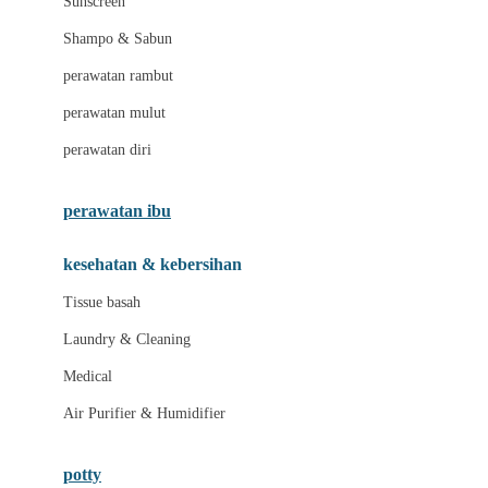
Sunscreen
London Taxi
Shampo & Sabun
Love To Dream
perawatan rambut
perawatan mulut
M
perawatan diri
Magformers
Mama's Choice
perawatan ibu
Mamas&Papas
kesehatan & kebersihan
Mamaway
Tissue basah
Maxi Cosi
Laundry & Cleaning
Megabloks
Medical
Micro
Air Purifier & Humidifier
MiDeer
Mimi & Lula
potty