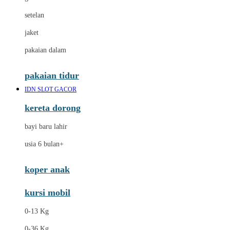
setelan
jaket
pakaian dalam
pakaian tidur
IDN SLOT GACOR
kereta dorong
bayi baru lahir
usia 6 bulan+
koper anak
kursi mobil
0-13 Kg
0-36 Kg