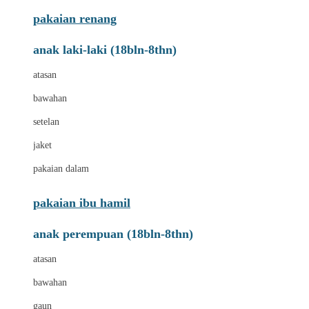
pakaian renang
anak laki-laki (18bln-8thn)
atasan
bawahan
setelan
jaket
pakaian dalam
pakaian ibu hamil
anak perempuan (18bln-8thn)
atasan
bawahan
gaun