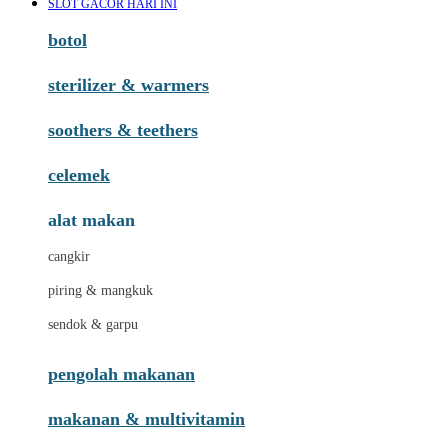
SLOT GACOR HARI INI
botol
sterilizer & warmers
soothers & teethers
celemek
alat makan
cangkir
piring & mangkuk
sendok & garpu
pengolah makanan
makanan & multivitamin