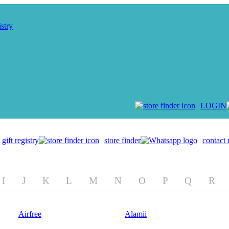
istry
LOGIN
gift registry
store finder
contact 
I
J
K
L
M
N
O
P
Q
R
Airfree
Alamii