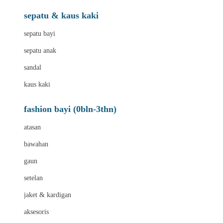
sepatu & kaus kaki
sepatu bayi
sepatu anak
sandal
kaus kaki
fashion bayi (0bln-3thn)
atasan
bawahan
gaun
setelan
jaket & kardigan
aksesoris