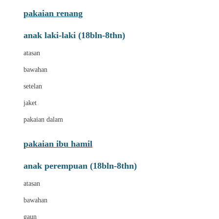
pakaian renang
anak laki-laki (18bln-8thn)
atasan
bawahan
setelan
jaket
pakaian dalam
pakaian ibu hamil
anak perempuan (18bln-8thn)
atasan
bawahan
gaun