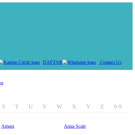
DAFTAR
Contact Us
us
S
T
U
V
W
X
Y
Z
0-9
Amara
Aqua Scale