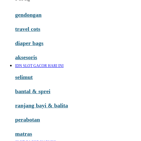
gendongan
travel cots
diaper bags
aksesoris
IDN SLOT GACOR HARI INI
selimut
bantal & sprei
ranjang bayi & balita
perabotan
matras