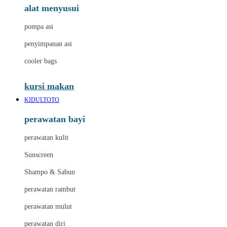
alat menyusui
pompa asi
penyimpanan asi
cooler bags
kursi makan
KIDULTOTO
perawatan bayi
perawatan kulit
Sunscreen
Shampo & Sabun
perawatan rambut
perawatan mulut
perawatan diri