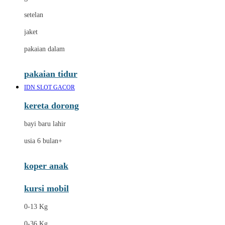
setelan
jaket
pakaian dalam
pakaian tidur
IDN SLOT GACOR
kereta dorong
bayi baru lahir
usia 6 bulan+
koper anak
kursi mobil
0-13 Kg
0-36 Kg