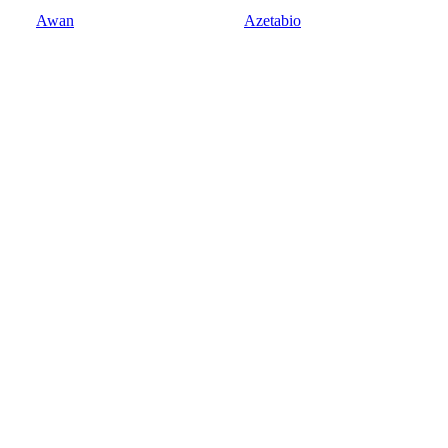
Awan
Azetabio