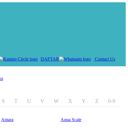
DAFTAR
Contact Us
us
S
T
U
V
W
X
Y
Z
0-9
Amara
Aqua Scale