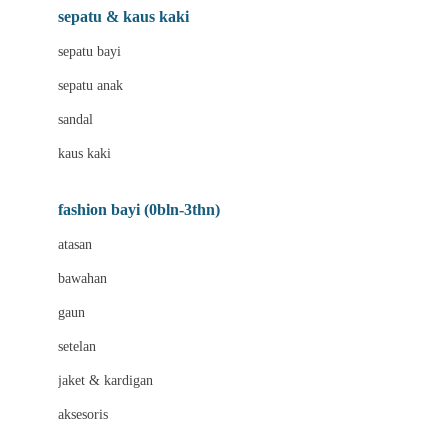
Beauty Barn
sepatu & kaus kaki
Bio Oil
sepatu bayi
Biolane
sepatu anak
Bite Fighters
sandal
Bizzi Growin
kaus kaki
Blackmores
fashion bayi (0bln-3thn)
Blooming Marvellous
atasan
Bonnels
bawahan
Bravado
gaun
Bruder
setelan
Brush Baby
jaket & kardigan
Buds Organics
aksesoris
Bugaboo