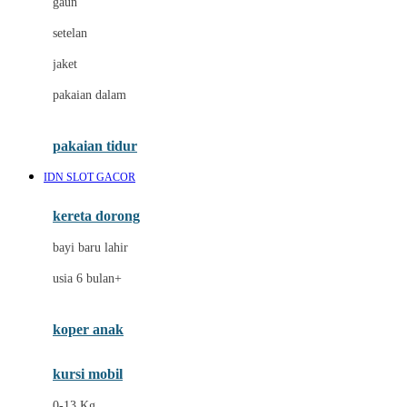
gaun
Dae Organics
setelan
Docare
jaket
Doona
pakaian dalam
Down To Earth
Drew
pakaian tidur
Dr. Brown's
IDN SLOT GACOR
E
kereta dorong
ELC
bayi baru lahir
Ergobaby
usia 6 bulan+
Expert Care
koper anak
Ezyroller
kursi mobil
F
0-13 Kg