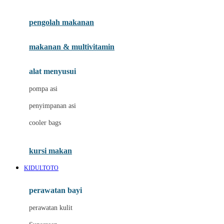
Joie
pengolah makanan
Joolz
Jujube
makanan & multivitamin
K
alat menyusui
Kiddycuts
pompa asi
Kumon
penyimpanan asi
L
cooler bags
Leapfrog
kursi makan
Leclerc
KIDULTOTO
Lee Vierra
Lillebaby
perawatan bayi
Little Bird Told Me
perawatan kulit
Little Miss Janis