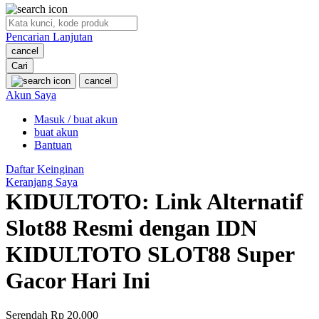
O
Pencarian Lanjutan
Oh Ma Grain
cancel
Okiedog
Cari
cancel
P
Akun Saya
Masuk / buat akun
Peachy
buat akun
Phil & Ted's
Bantuan
Philips Avent
Daftar Keinginan
Keranjang Saya
Pigeon
KIDULTOTO: Link Alternatif
Playgro
Slot88 Resmi dengan IDN
Poled Global
KIDULTOTO SLOT88 Super
Ponycycle
Gacor Hari Ini
Puma
Pureats
Serendah
Rp 20.000