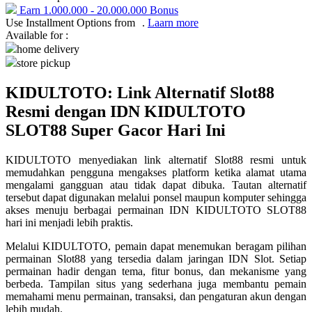
Earn
1.000.000
-
20.000.000
Bonus
Use Installment Options from
.
Laarn more
Q
Available for :
home delivery
QV Baby
store pickup
R
KIDULTOTO: Link Alternatif Slot88
Real Shades
Resmi dengan IDN KIDULTOTO
SLOT88 Super Gacor Hari Ini
Red Castle
Ribbon Madness
KIDULTOTO menyediakan link alternatif Slot88 resmi untuk
memudahkan pengguna mengakses platform ketika alamat utama
S
mengalami gangguan atau tidak dapat dibuka. Tautan alternatif
tersebut dapat digunakan melalui ponsel maupun komputer sehingga
akses menuju berbagai permainan IDN KIDULTOTO SLOT88
Sebamed
hari ini menjadi lebih praktis.
Silver Cross
Melalui KIDULTOTO, pemain dapat menemukan beragam pilihan
Simply Idea
permainan Slot88 yang tersedia dalam jaringan IDN Slot. Setiap
permainan hadir dengan tema, fitur bonus, dan mekanisme yang
Skip Hop
berbeda. Tampilan situs yang sederhana juga membantu pemain
memahami menu permainan, transaksi, dan pengaturan akun dengan
Spectra
lebih mudah.