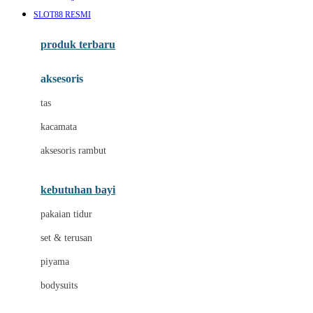
Awan
SLOT88 RESMI
Azetabio
produk terbaru
B
aksesoris
Baabaasheepz
tas
Babiators
kacamata
Baby Dove
aksesoris rambut
Baby Jogger
Baby Rovega
kebutuhan bayi
Babybee
pakaian tidur
Banana Boat
set & terusan
Banz
piyama
Barbie
bodysuits
Beaba