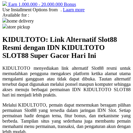
Earn
1.000.000
-
20.000.000
Bonus
Use Installment Options from
.
Laarn more
Q
Available for :
home delivery
QV Baby
store pickup
R
KIDULTOTO: Link Alternatif Slot88
Real Shades
Resmi dengan IDN KIDULTOTO
SLOT88 Super Gacor Hari Ini
Red Castle
Ribbon Madness
KIDULTOTO menyediakan link alternatif Slot88 resmi untuk
memudahkan pengguna mengakses platform ketika alamat utama
S
mengalami gangguan atau tidak dapat dibuka. Tautan alternatif
tersebut dapat digunakan melalui ponsel maupun komputer sehingga
akses menuju berbagai permainan IDN KIDULTOTO SLOT88
Sebamed
hari ini menjadi lebih praktis.
Silver Cross
Melalui KIDULTOTO, pemain dapat menemukan beragam pilihan
Simply Idea
permainan Slot88 yang tersedia dalam jaringan IDN Slot. Setiap
permainan hadir dengan tema, fitur bonus, dan mekanisme yang
Skip Hop
berbeda. Tampilan situs yang sederhana juga membantu pemain
memahami menu permainan, transaksi, dan pengaturan akun dengan
Spectra
lebih mudah.