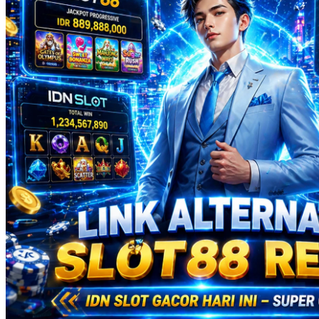
Twistshake
TY Toys
U
V
Veja
Vitaflow
Vtech
W
Waterland
Wellness