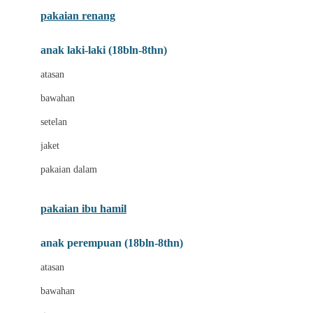
Buggygear
pakaian renang
Bumkins
anak laki-laki (18bln-8thn)
C
atasan
Cetaphil
bawahan
Chicco
setelan
Childlife
jaket
Clevamama
pakaian dalam
Cocolatte
Cottonseeds
pakaian ibu hamil
Cozy N Safe
anak perempuan (18bln-8thn)
Crane
atasan
Cybex
bawahan
D