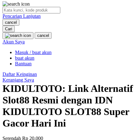
O
Pencarian Lanjutan
Oh Ma Grain
cancel
Okiedog
Cari
cancel
P
Akun Saya
Masuk / buat akun
Peachy
buat akun
Phil & Ted's
Bantuan
Philips Avent
Daftar Keinginan
Keranjang Saya
Pigeon
KIDULTOTO: Link Alternatif
Playgro
Slot88 Resmi dengan IDN
Poled Global
KIDULTOTO SLOT88 Super
Ponycycle
Gacor Hari Ini
Puma
Pureats
Serendah
Rp 20.000