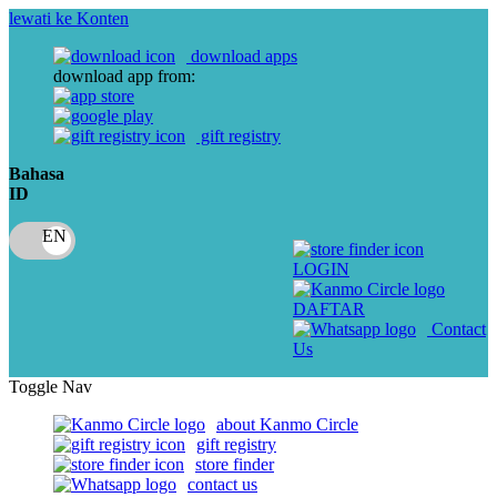
lewati ke Konten
download apps
download app from:
gift registry
Bahasa
ID
LOGIN
DAFTAR
Contact
Us
Toggle Nav
about Kanmo Circle
gift registry
store finder
contact us