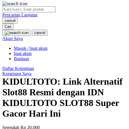
O
Pencarian Lanjutan
Oh Ma Grain
cancel
Okiedog
Cari
cancel
P
Akun Saya
Masuk / buat akun
Peachy
buat akun
Phil & Ted's
Bantuan
Philips Avent
Daftar Keinginan
Keranjang Saya
Pigeon
KIDULTOTO: Link Alternatif
Playgro
Slot88 Resmi dengan IDN
Poled Global
KIDULTOTO SLOT88 Super
Ponycycle
Gacor Hari Ini
Puma
Pureats
Serendah
Rp 20.000