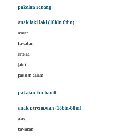
Buggygear
pakaian renang
Bumkins
anak laki-laki (18bln-8thn)
C
atasan
Cetaphil
bawahan
Chicco
setelan
Childlife
jaket
Clevamama
pakaian dalam
Cocolatte
Cottonseeds
pakaian ibu hamil
Cozy N Safe
anak perempuan (18bln-8thn)
Crane
atasan
Cybex
bawahan
D