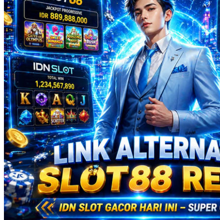
Twistshake
TY Toys
U
V
Veja
Vitaflow
Vtech
W
Waterland
Wellness