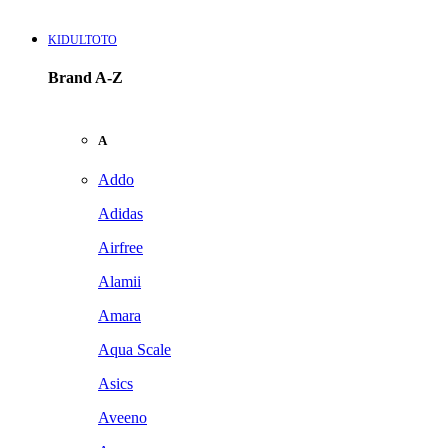
KIDULTOTO
Brand A-Z
A
Addo
Adidas
Airfree
Alamii
Amara
Aqua Scale
Asics
Aveeno