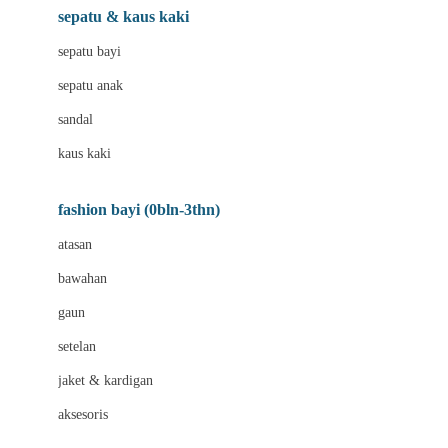
Beauty Barn
sepatu & kaus kaki
Bio Oil
sepatu bayi
Biolane
sepatu anak
Bite Fighters
sandal
Bizzi Growin
kaus kaki
Blackmores
fashion bayi (0bln-3thn)
Blooming Marvellous
atasan
Bonnels
bawahan
Bravado
gaun
Bruder
setelan
Brush Baby
jaket & kardigan
Buds Organics
aksesoris
Bugaboo