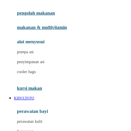
Joie
pengolah makanan
Joolz
Jujube
makanan & multivitamin
K
alat menyusui
Kiddycuts
pompa asi
Kumon
penyimpanan asi
L
cooler bags
Leapfrog
kursi makan
Leclerc
KIDULTOTO
Lee Vierra
Lillebaby
perawatan bayi
Little Bird Told Me
perawatan kulit
Little Miss Janis