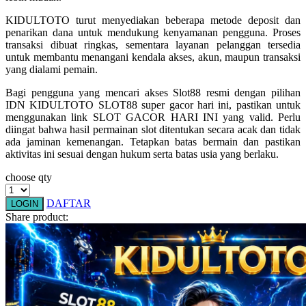
Squishmallows
KIDULTOTO turut menyediakan beberapa metode deposit dan
penarikan dana untuk mendukung kenyamanan pengguna. Proses
Starbooks
transaksi dibuat ringkas, sementara layanan pelanggan tersedia
untuk membantu menangani kendala akses, akun, maupun transaksi
Stick-O
yang dialami pemain.
Stokke
Bagi pengguna yang mencari akses Slot88 resmi dengan pilihan
IDN KIDULTOTO SLOT88 super gacor hari ini, pastikan untuk
Sudocrem
menggunakan link SLOT GACOR HARI INI yang valid. Perlu
diingat bahwa hasil permainan slot ditentukan secara acak dan tidak
Sumimo
ada jaminan kemenangan. Tetapkan batas bermain dan pastikan
aktivitas ini sesuai dengan hukum serta batas usia yang berlaku.
Sunnylife
choose qty
Sun-Staches
Swimava
DAFTAR
LOGIN
Share product:
T
Tommee Tippee
Trunki
Tutti Bambini