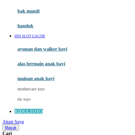
Mini Monkey
Moby
bak mandi
Momami
handuk
Mothercare
IDN SLOT GACOR
Mustela
ayunan dan walker bayi
My Buddy Tag
My K
alas bermain anak bayi
N
mainan anak bayi
Naif
mothercare toys
Nike
elc toys
Nordic Natural
KIDULTOTO
Nuby
Akun Saya
Nuna
Masuk
Cari