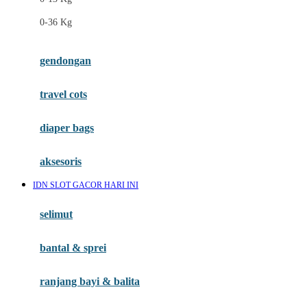
Felt So Sweet
0-36 Kg
Fisher Price
Flipper
gendongan
Friends Of Sally
travel cots
G
diaper bags
Gb
Geko
aksesoris
Graco
IDN SLOT GACOR HARI INI
Gund
selimut
H
bantal & sprei
Habbie
Haenim
ranjang bayi & balita
Happy Horse