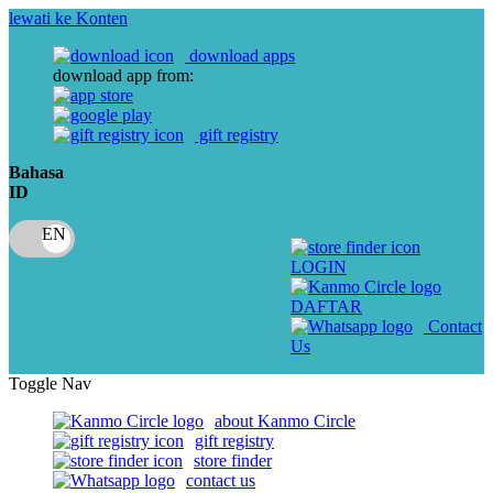
lewati ke Konten
download apps
download app from:
gift registry
Bahasa
ID
LOGIN
DAFTAR
Contact
Us
Toggle Nav
about Kanmo Circle
gift registry
store finder
contact us