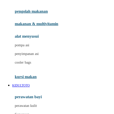
Joie
pengolah makanan
Joolz
Jujube
makanan & multivitamin
K
alat menyusui
Kiddycuts
pompa asi
Kumon
penyimpanan asi
L
cooler bags
Leapfrog
kursi makan
Leclerc
KIDULTOTO
Lee Vierra
Lillebaby
perawatan bayi
Little Bird Told Me
perawatan kulit
Little Miss Janis