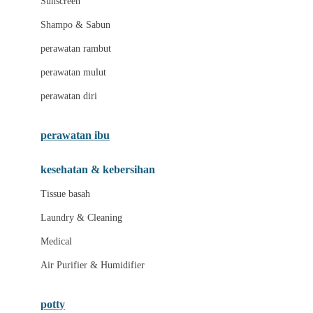
Sunscreen
London Taxi
Shampo & Sabun
Love To Dream
perawatan rambut
perawatan mulut
M
perawatan diri
Magformers
Mama's Choice
perawatan ibu
Mamas&Papas
kesehatan & kebersihan
Mamaway
Tissue basah
Maxi Cosi
Laundry & Cleaning
Megabloks
Medical
Micro
Air Purifier & Humidifier
MiDeer
Mimi & Lula
potty