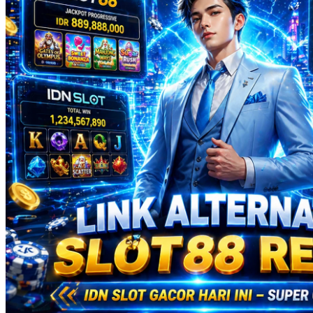
Twistshake
TY Toys
U
V
Veja
Vitaflow
Vtech
W
Waterland
Wellness