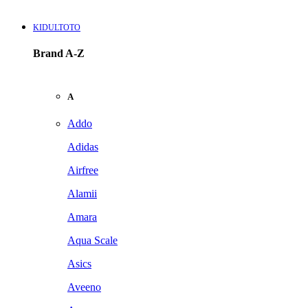
KIDULTOTO
Brand A-Z
A
Addo
Adidas
Airfree
Alamii
Amara
Aqua Scale
Asics
Aveeno