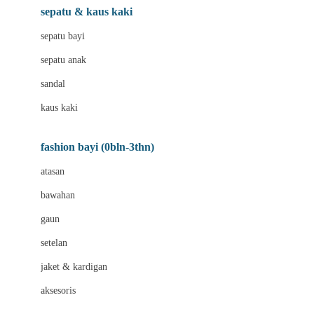
Beauty Barn
sepatu & kaus kaki
Bio Oil
sepatu bayi
Biolane
sepatu anak
Bite Fighters
sandal
Bizzi Growin
kaus kaki
Blackmores
fashion bayi (0bln-3thn)
Blooming Marvellous
atasan
Bonnels
bawahan
Bravado
gaun
Bruder
setelan
Brush Baby
jaket & kardigan
Buds Organics
aksesoris
Bugaboo