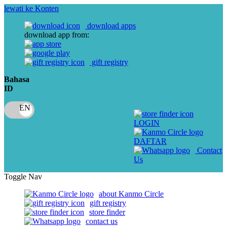
lewati ke Konten
download apps
download app from:
gift registry
Bahasa
ID
LOGIN
DAFTAR
Contact
Us
Toggle Nav
about Kanmo Circle
gift registry
store finder
contact us