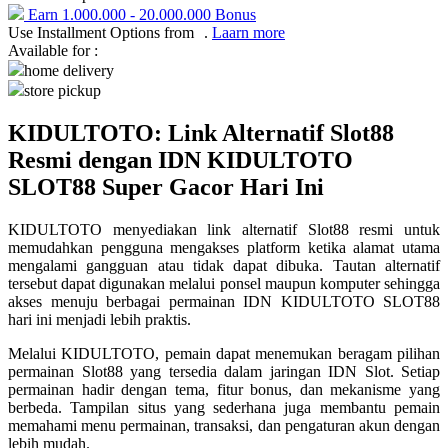
Earn
1.000.000
-
20.000.000
Bonus
Use Installment Options from
.
Laarn more
Q
Available for :
home delivery
QV Baby
store pickup
R
KIDULTOTO: Link Alternatif Slot88
Real Shades
Resmi dengan IDN KIDULTOTO
SLOT88 Super Gacor Hari Ini
Red Castle
Ribbon Madness
KIDULTOTO menyediakan link alternatif Slot88 resmi untuk
memudahkan pengguna mengakses platform ketika alamat utama
S
mengalami gangguan atau tidak dapat dibuka. Tautan alternatif
tersebut dapat digunakan melalui ponsel maupun komputer sehingga
akses menuju berbagai permainan IDN KIDULTOTO SLOT88
Sebamed
hari ini menjadi lebih praktis.
Silver Cross
Melalui KIDULTOTO, pemain dapat menemukan beragam pilihan
Simply Idea
permainan Slot88 yang tersedia dalam jaringan IDN Slot. Setiap
permainan hadir dengan tema, fitur bonus, dan mekanisme yang
Skip Hop
berbeda. Tampilan situs yang sederhana juga membantu pemain
memahami menu permainan, transaksi, dan pengaturan akun dengan
Spectra
lebih mudah.