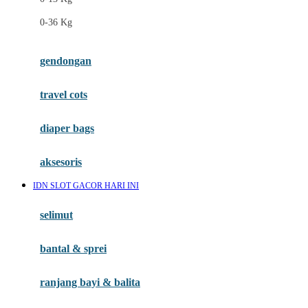
Felt So Sweet
0-36 Kg
Fisher Price
Flipper
gendongan
Friends Of Sally
travel cots
G
diaper bags
Gb
Geko
aksesoris
Graco
IDN SLOT GACOR HARI INI
Gund
selimut
H
bantal & sprei
Habbie
Haenim
ranjang bayi & balita
Happy Horse