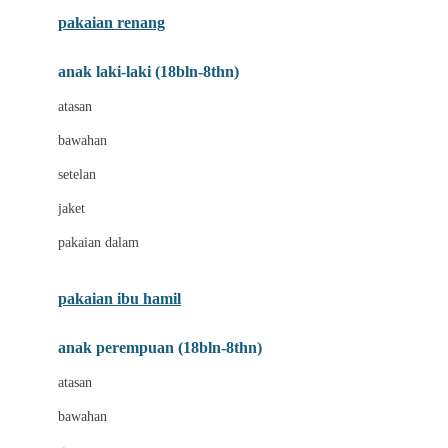
Buggygear
pakaian renang
Bumkins
anak laki-laki (18bln-8thn)
C
atasan
Cetaphil
bawahan
Chicco
setelan
Childlife
jaket
Clevamama
pakaian dalam
Cocolatte
Cottonseeds
pakaian ibu hamil
Cozy N Safe
anak perempuan (18bln-8thn)
Crane
atasan
Cybex
bawahan
D