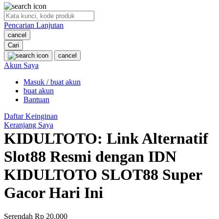
O
Pencarian Lanjutan
Oh Ma Grain
cancel
Okiedog
Cari
cancel
P
Akun Saya
Masuk / buat akun
Peachy
buat akun
Phil & Ted's
Bantuan
Philips Avent
Daftar Keinginan
Keranjang Saya
Pigeon
KIDULTOTO: Link Alternatif
Playgro
Slot88 Resmi dengan IDN
Poled Global
KIDULTOTO SLOT88 Super
Ponycycle
Gacor Hari Ini
Puma
Pureats
Serendah
Rp 20.000