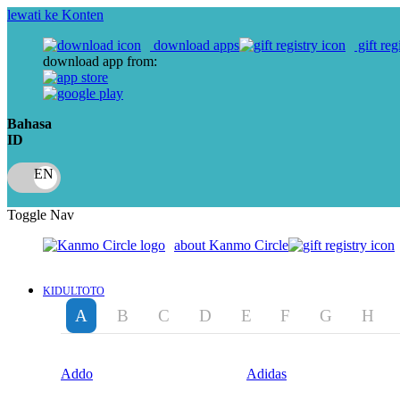
lewati ke Konten
download apps
gift reg
download app from:
Bahasa
ID
Toggle Nav
about Kanmo Circle
KIDULTOTO
A
B
C
D
E
F
G
H
Addo
Adidas