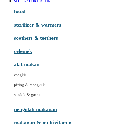
SLOT GACOR HARI INI
botol
sterilizer & warmers
soothers & teethers
celemek
alat makan
cangkir
piring & mangkuk
sendok & garpu
pengolah makanan
makanan & multivitamin