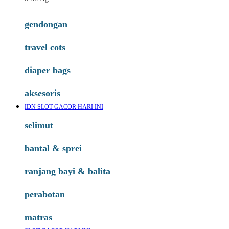
gendongan
travel cots
diaper bags
aksesoris
IDN SLOT GACOR HARI INI
selimut
bantal & sprei
ranjang bayi & balita
perabotan
matras