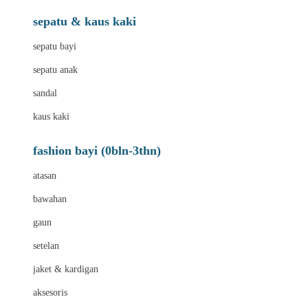
sepatu & kaus kaki
sepatu bayi
sepatu anak
sandal
kaus kaki
fashion bayi (0bln-3thn)
atasan
bawahan
gaun
setelan
jaket & kardigan
aksesoris