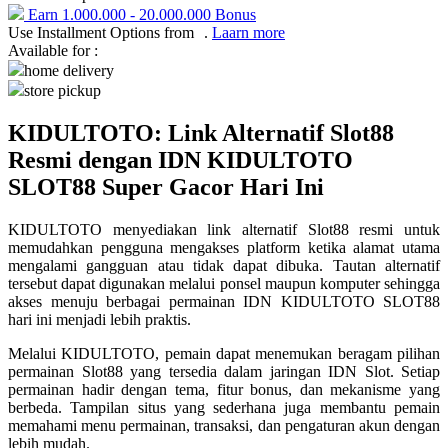
Earn
1.000.000
-
20.000.000
Bonus
Use Installment Options from
.
Laarn more
Q
Available for :
home delivery
QV Baby
store pickup
R
KIDULTOTO: Link Alternatif Slot88
Real Shades
Resmi dengan IDN KIDULTOTO
SLOT88 Super Gacor Hari Ini
Red Castle
Ribbon Madness
KIDULTOTO menyediakan link alternatif Slot88 resmi untuk
memudahkan pengguna mengakses platform ketika alamat utama
S
mengalami gangguan atau tidak dapat dibuka. Tautan alternatif
tersebut dapat digunakan melalui ponsel maupun komputer sehingga
akses menuju berbagai permainan IDN KIDULTOTO SLOT88
Sebamed
hari ini menjadi lebih praktis.
Silver Cross
Melalui KIDULTOTO, pemain dapat menemukan beragam pilihan
Simply Idea
permainan Slot88 yang tersedia dalam jaringan IDN Slot. Setiap
permainan hadir dengan tema, fitur bonus, dan mekanisme yang
Skip Hop
berbeda. Tampilan situs yang sederhana juga membantu pemain
memahami menu permainan, transaksi, dan pengaturan akun dengan
Spectra
lebih mudah.