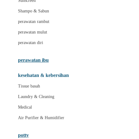
Sunscreen
London Taxi
Shampo & Sabun
Love To Dream
perawatan rambut
perawatan mulut
M
perawatan diri
Magformers
Mama's Choice
perawatan ibu
Mamas&Papas
kesehatan & kebersihan
Mamaway
Tissue basah
Maxi Cosi
Laundry & Cleaning
Megabloks
Medical
Micro
Air Purifier & Humidifier
MiDeer
Mimi & Lula
potty