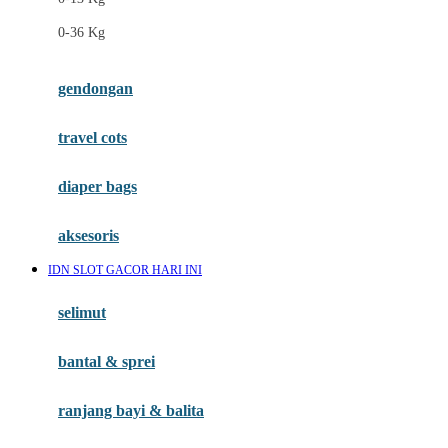
Felt So Sweet
0-36 Kg
Fisher Price
Flipper
gendongan
Friends Of Sally
travel cots
G
diaper bags
Gb
Geko
aksesoris
Graco
IDN SLOT GACOR HARI INI
Gund
selimut
H
bantal & sprei
Habbie
Haenim
ranjang bayi & balita
Happy Horse