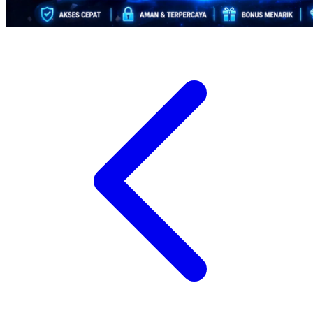
X
Xootz
Y
Yamatoya
Z
Zaxy
Zoggs
0-9
4Moms
59S