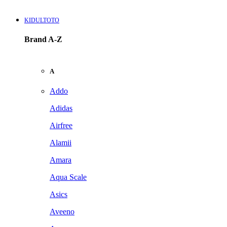
KIDULTOTO
Brand A-Z
A
Addo
Adidas
Airfree
Alamii
Amara
Aqua Scale
Asics
Aveeno