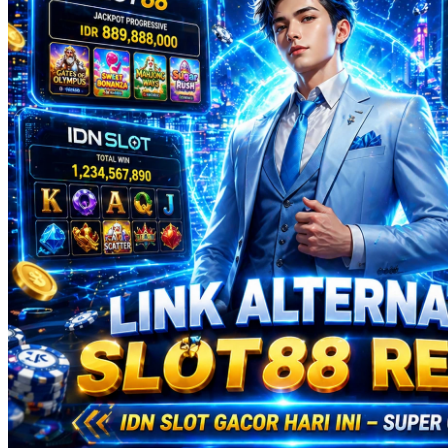
Twistshake
TY Toys
U
V
Veja
Vitaflow
Vtech
W
Waterland
Wellness