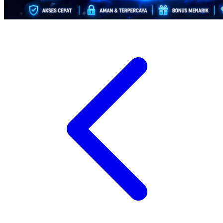
X
Xootz
Y
Yamatoya
Z
Zaxy
Zoggs
0-9
4Moms
59S