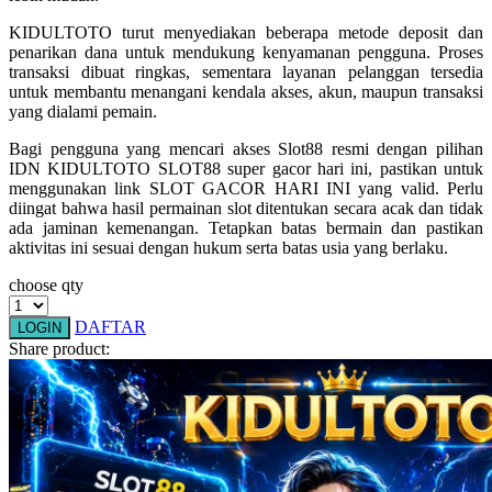
Squishmallows
KIDULTOTO turut menyediakan beberapa metode deposit dan
penarikan dana untuk mendukung kenyamanan pengguna. Proses
Starbooks
transaksi dibuat ringkas, sementara layanan pelanggan tersedia
untuk membantu menangani kendala akses, akun, maupun transaksi
Stick-O
yang dialami pemain.
Stokke
Bagi pengguna yang mencari akses Slot88 resmi dengan pilihan
IDN KIDULTOTO SLOT88 super gacor hari ini, pastikan untuk
Sudocrem
menggunakan link SLOT GACOR HARI INI yang valid. Perlu
diingat bahwa hasil permainan slot ditentukan secara acak dan tidak
Sumimo
ada jaminan kemenangan. Tetapkan batas bermain dan pastikan
aktivitas ini sesuai dengan hukum serta batas usia yang berlaku.
Sunnylife
choose qty
Sun-Staches
Swimava
DAFTAR
LOGIN
Share product:
T
Tommee Tippee
Trunki
Tutti Bambini