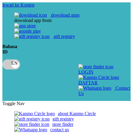
lewati ke Konten
download apps
download app from:
gift registry
Bahasa
ID
LOGIN
DAFTAR
Contact
Us
Toggle Nav
about Kanmo Circle
gift registry
store finder
contact us