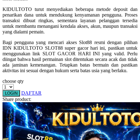
Squishmallows
KIDULTOTO turut menyediakan beberapa metode deposit dan
penarikan dana untuk mendukung kenyamanan pengguna. Proses
Starbooks
transaksi dibuat ringkas, sementara layanan pelanggan tersedia
untuk membantu menangani kendala akses, akun, maupun transaksi
Stick-O
yang dialami pemain.
Stokke
Bagi pengguna yang mencari akses Slot88 resmi dengan pilihan
IDN KIDULTOTO SLOT88 super gacor hari ini, pastikan untuk
Sudocrem
menggunakan link SLOT GACOR HARI INI yang valid. Perlu
diingat bahwa hasil permainan slot ditentukan secara acak dan tidak
Sumimo
ada jaminan kemenangan. Tetapkan batas bermain dan pastikan
aktivitas ini sesuai dengan hukum serta batas usia yang berlaku.
Sunnylife
choose qty
Sun-Staches
Swimava
DAFTAR
LOGIN
Share product:
T
Tommee Tippee
Trunki
Tutti Bambini