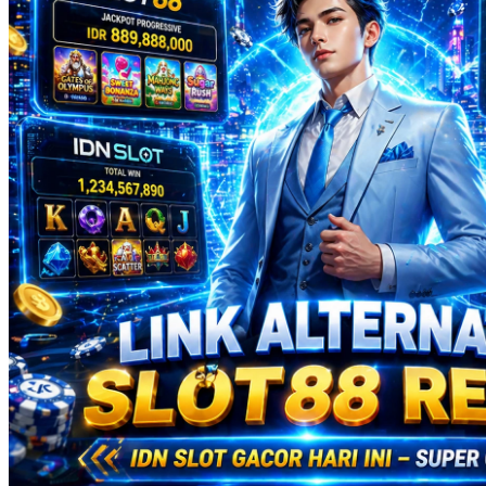
Twistshake
TY Toys
U
V
Veja
Vitaflow
Vtech
W
Waterland
Wellness