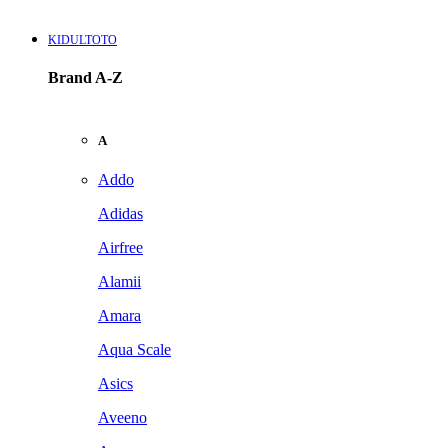
KIDULTOTO
Brand A-Z
A
Addo
Adidas
Airfree
Alamii
Amara
Aqua Scale
Asics
Aveeno