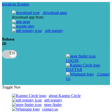
lewati ke Konten
download apps
download app from:
gift registry
Bahasa
ID
LOGIN
DAFTAR
Contact
Us
Toggle Nav
about Kanmo Circle
gift registry
store finder
contact us