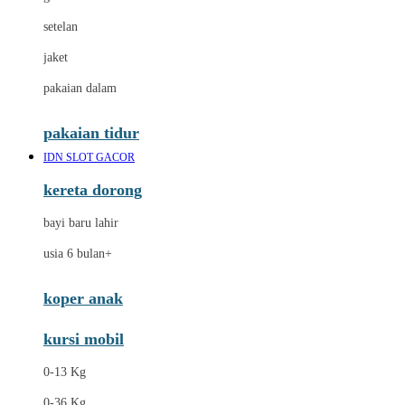
setelan
jaket
pakaian dalam
pakaian tidur
IDN SLOT GACOR
kereta dorong
bayi baru lahir
usia 6 bulan+
koper anak
kursi mobil
0-13 Kg
0-36 Kg