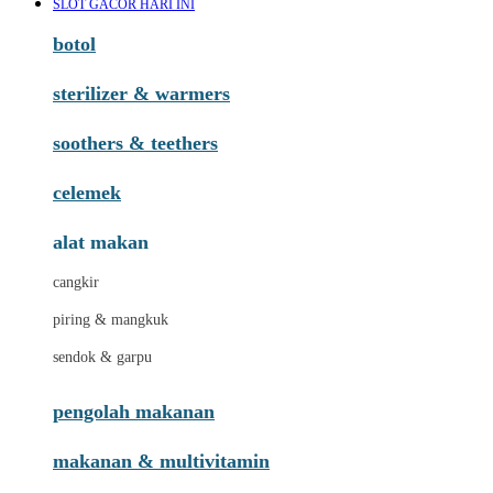
SLOT GACOR HARI INI
botol
sterilizer & warmers
soothers & teethers
celemek
alat makan
cangkir
piring & mangkuk
sendok & garpu
pengolah makanan
makanan & multivitamin