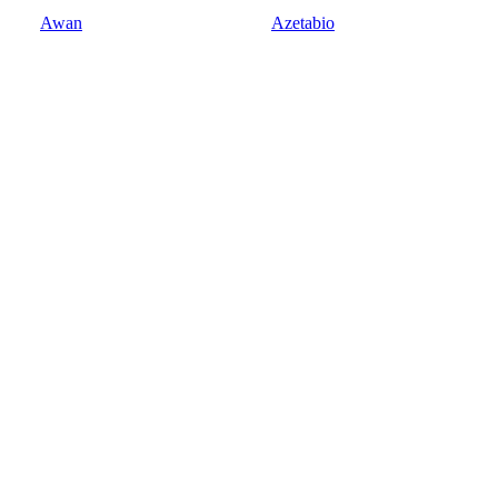
Awan
Azetabio