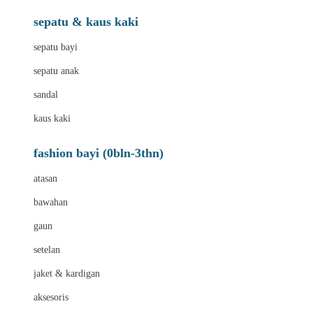
sepatu & kaus kaki
sepatu bayi
sepatu anak
sandal
kaus kaki
fashion bayi (0bln-3thn)
atasan
bawahan
gaun
setelan
jaket & kardigan
aksesoris