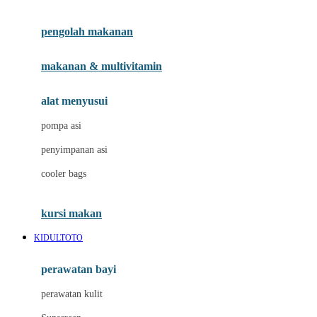
Joie
pengolah makanan
Joolz
Jujube
makanan & multivitamin
K
alat menyusui
Kiddycuts
pompa asi
Kumon
penyimpanan asi
L
cooler bags
Leapfrog
kursi makan
Leclerc
KIDULTOTO
Lee Vierra
Lillebaby
perawatan bayi
Little Bird Told Me
perawatan kulit
Little Miss Janis