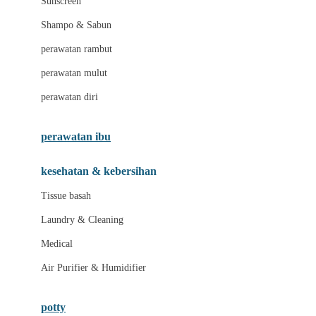
Sunscreen
London Taxi
Shampo & Sabun
Love To Dream
perawatan rambut
perawatan mulut
M
perawatan diri
Magformers
Mama's Choice
perawatan ibu
Mamas&Papas
kesehatan & kebersihan
Mamaway
Tissue basah
Maxi Cosi
Laundry & Cleaning
Megabloks
Medical
Micro
Air Purifier & Humidifier
MiDeer
Mimi & Lula
potty