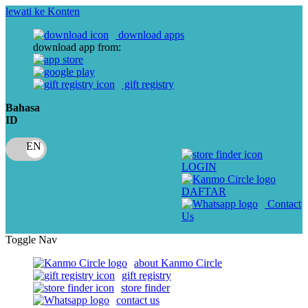
lewati ke Konten
download apps
download app from:
gift registry
Bahasa
ID
LOGIN
DAFTAR
Contact
Us
Toggle Nav
about Kanmo Circle
gift registry
store finder
contact us