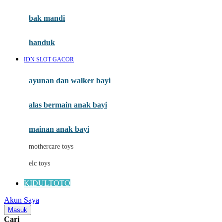
Mini Monkey
Moby
bak mandi
Momami
handuk
Mothercare
IDN SLOT GACOR
Mustela
ayunan dan walker bayi
My Buddy Tag
My K
alas bermain anak bayi
N
mainan anak bayi
Naif
mothercare toys
Nike
elc toys
Nordic Natural
KIDULTOTO
Nuby
Akun Saya
Nuna
Masuk
Cari