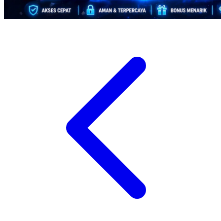
X
Xootz
Y
Yamatoya
Z
Zaxy
Zoggs
0-9
4Moms
59S