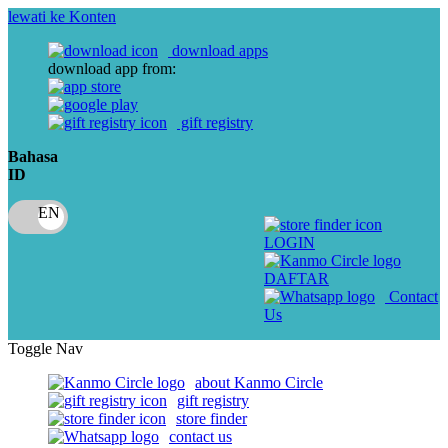
lewati ke Konten
download apps
download app from:
gift registry
Bahasa
ID
LOGIN
DAFTAR
Contact
Us
Toggle Nav
about Kanmo Circle
gift registry
store finder
contact us