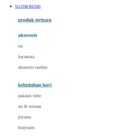
Awan
SLOT88 RESMI
Azetabio
produk terbaru
B
aksesoris
Baabaasheepz
tas
Babiators
kacamata
Baby Dove
aksesoris rambut
Baby Jogger
Baby Rovega
kebutuhan bayi
Babybee
pakaian tidur
Banana Boat
set & terusan
Banz
piyama
Barbie
bodysuits
Beaba