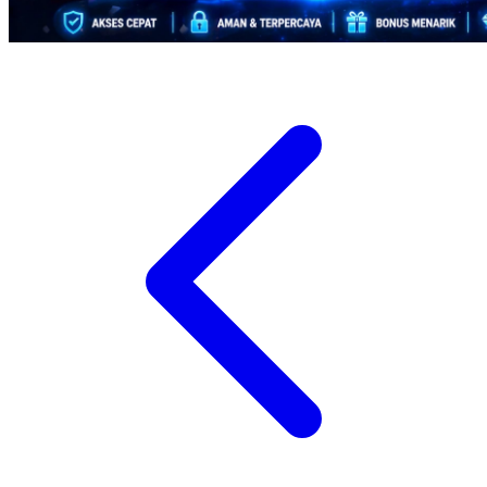
X
Xootz
Y
Yamatoya
Z
Zaxy
Zoggs
0-9
4Moms
59S