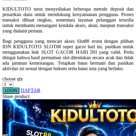
Squishmallows
KIDULTOTO turut menyediakan beberapa metode deposit dan
penarikan dana untuk mendukung kenyamanan pengguna. Proses
Starbooks
transaksi dibuat ringkas, sementara layanan pelanggan tersedia
untuk membantu menangani kendala akses, akun, maupun transaksi
Stick-O
yang dialami pemain.
Stokke
Bagi pengguna yang mencari akses Slot88 resmi dengan pilihan
IDN KIDULTOTO SLOT88 super gacor hari ini, pastikan untuk
Sudocrem
menggunakan link SLOT GACOR HARI INI yang valid. Perlu
diingat bahwa hasil permainan slot ditentukan secara acak dan tidak
Sumimo
ada jaminan kemenangan. Tetapkan batas bermain dan pastikan
aktivitas ini sesuai dengan hukum serta batas usia yang berlaku.
Sunnylife
choose qty
Sun-Staches
Swimava
DAFTAR
LOGIN
Share product:
T
Tommee Tippee
Trunki
Tutti Bambini