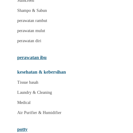
Sunscreen
London Taxi
Shampo & Sabun
Love To Dream
perawatan rambut
perawatan mulut
M
perawatan diri
Magformers
Mama's Choice
perawatan ibu
Mamas&Papas
kesehatan & kebersihan
Mamaway
Tissue basah
Maxi Cosi
Laundry & Cleaning
Megabloks
Medical
Micro
Air Purifier & Humidifier
MiDeer
Mimi & Lula
potty