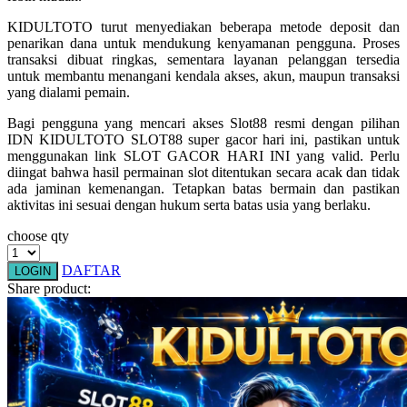
Squishmallows
KIDULTOTO turut menyediakan beberapa metode deposit dan
penarikan dana untuk mendukung kenyamanan pengguna. Proses
Starbooks
transaksi dibuat ringkas, sementara layanan pelanggan tersedia
untuk membantu menangani kendala akses, akun, maupun transaksi
Stick-O
yang dialami pemain.
Stokke
Bagi pengguna yang mencari akses Slot88 resmi dengan pilihan
IDN KIDULTOTO SLOT88 super gacor hari ini, pastikan untuk
Sudocrem
menggunakan link SLOT GACOR HARI INI yang valid. Perlu
diingat bahwa hasil permainan slot ditentukan secara acak dan tidak
Sumimo
ada jaminan kemenangan. Tetapkan batas bermain dan pastikan
aktivitas ini sesuai dengan hukum serta batas usia yang berlaku.
Sunnylife
choose qty
Sun-Staches
Swimava
DAFTAR
LOGIN
Share product:
T
Tommee Tippee
Trunki
Tutti Bambini