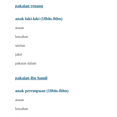
Buggygear
pakaian renang
Bumkins
anak laki-laki (18bln-8thn)
C
atasan
Cetaphil
bawahan
Chicco
setelan
Childlife
jaket
Clevamama
pakaian dalam
Cocolatte
Cottonseeds
pakaian ibu hamil
Cozy N Safe
anak perempuan (18bln-8thn)
Crane
atasan
Cybex
bawahan
D