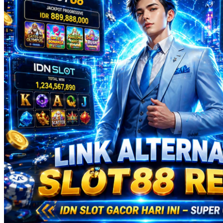
Twistshake
TY Toys
U
V
Veja
Vitaflow
Vtech
W
Waterland
Wellness