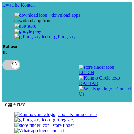
lewati ke Konten
download apps
download app from:
gift registry
Bahasa
ID
LOGIN
DAFTAR
Contact
Us
Toggle Nav
about Kanmo Circle
gift registry
store finder
contact us