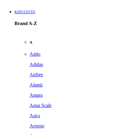
KIDULTOTO
Brand A-Z
A
Addo
Adidas
Airfree
Alamii
Amara
Aqua Scale
Asics
Aveeno