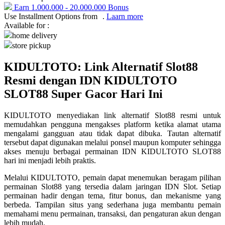
Earn
1.000.000
-
20.000.000
Bonus
Use Installment Options from
.
Laarn more
Q
Available for :
home delivery
QV Baby
store pickup
R
KIDULTOTO: Link Alternatif Slot88
Real Shades
Resmi dengan IDN KIDULTOTO
SLOT88 Super Gacor Hari Ini
Red Castle
Ribbon Madness
KIDULTOTO menyediakan link alternatif Slot88 resmi untuk
memudahkan pengguna mengakses platform ketika alamat utama
S
mengalami gangguan atau tidak dapat dibuka. Tautan alternatif
tersebut dapat digunakan melalui ponsel maupun komputer sehingga
akses menuju berbagai permainan IDN KIDULTOTO SLOT88
Sebamed
hari ini menjadi lebih praktis.
Silver Cross
Melalui KIDULTOTO, pemain dapat menemukan beragam pilihan
Simply Idea
permainan Slot88 yang tersedia dalam jaringan IDN Slot. Setiap
permainan hadir dengan tema, fitur bonus, dan mekanisme yang
Skip Hop
berbeda. Tampilan situs yang sederhana juga membantu pemain
memahami menu permainan, transaksi, dan pengaturan akun dengan
Spectra
lebih mudah.