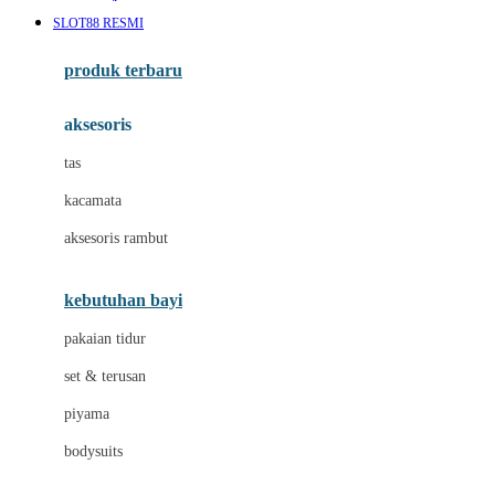
Awan
SLOT88 RESMI
Azetabio
produk terbaru
B
aksesoris
Baabaasheepz
tas
Babiators
kacamata
Baby Dove
aksesoris rambut
Baby Jogger
Baby Rovega
kebutuhan bayi
Babybee
pakaian tidur
Banana Boat
set & terusan
Banz
piyama
Barbie
bodysuits
Beaba