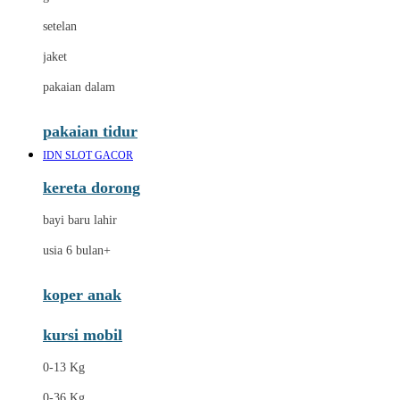
setelan
jaket
pakaian dalam
pakaian tidur
IDN SLOT GACOR
kereta dorong
bayi baru lahir
usia 6 bulan+
koper anak
kursi mobil
0-13 Kg
0-36 Kg