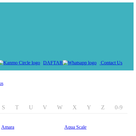
DAFTAR
Contact Us
us
S
T
U
V
W
X
Y
Z
0-9
Amara
Aqua Scale