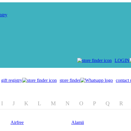
istry
LOGIN
gift registry
store finder
contact 
I
J
K
L
M
N
O
P
Q
R
Airfree
Alamii