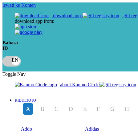
lewati ke Konten
download apps
gift reg
download app from:
Bahasa
ID
Toggle Nav
about Kanmo Circle
KIDULTOTO
A
B
C
D
E
F
G
H
Addo
Adidas