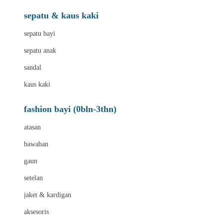
sepatu & kaus kaki
sepatu bayi
sepatu anak
sandal
kaus kaki
fashion bayi (0bln-3thn)
atasan
bawahan
gaun
setelan
jaket & kardigan
aksesoris