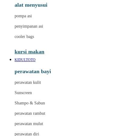
alat menyusui
pompa asi
penyimpanan asi
cooler bags
kursi makan
KIDULTOTO
perawatan bayi
perawatan kulit
Sunscreen
Shampo & Sabun
perawatan rambut
perawatan mulut
perawatan diri