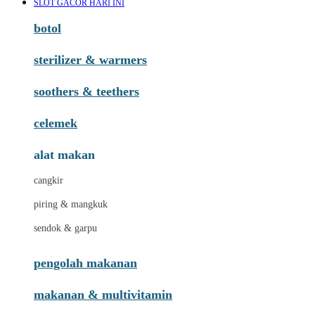
SLOT GACOR HARI INI
botol
sterilizer & warmers
soothers & teethers
celemek
alat makan
cangkir
piring & mangkuk
sendok & garpu
pengolah makanan
makanan & multivitamin