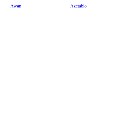
Awan
Azetabio