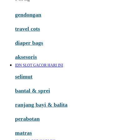
gendongan
travel cots
diaper bags
aksesoris
IDN SLOT GACOR HARI INI
selimut
bantal & sprei
ranjang bayi & balita
perabotan
matras