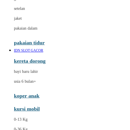
setelan
jaket
pakaian dalam
pakaian tidur
IDN SLOT GACOR
kereta dorong
bayi baru lahir
usia 6 bulan+
koper anak
kursi mobil
0-13 Kg
0-36 Kg