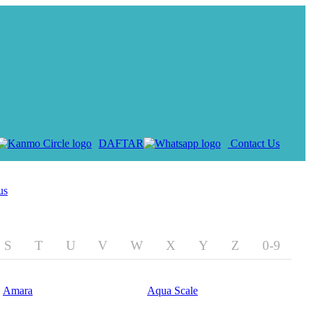
DAFTAR
Contact Us
us
S
T
U
V
W
X
Y
Z
0-9
Amara
Aqua Scale