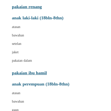
pakaian renang
anak laki-laki (18bln-8thn)
atasan
bawahan
setelan
jaket
pakaian dalam
pakaian ibu hamil
anak perempuan (18bln-8thn)
atasan
bawahan
gaun