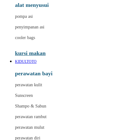
alat menyusui
pompa asi
penyimpanan asi
cooler bags
kursi makan
KIDULTOTO
perawatan bayi
perawatan kulit
Sunscreen
Shampo & Sabun
perawatan rambut
perawatan mulut
perawatan diri