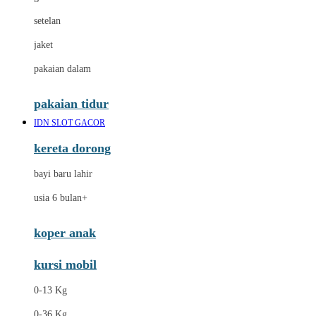
setelan
jaket
pakaian dalam
pakaian tidur
IDN SLOT GACOR
kereta dorong
bayi baru lahir
usia 6 bulan+
koper anak
kursi mobil
0-13 Kg
0-36 Kg