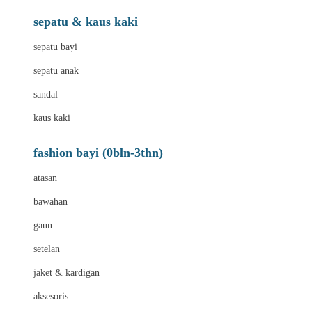
sepatu & kaus kaki
sepatu bayi
sepatu anak
sandal
kaus kaki
fashion bayi (0bln-3thn)
atasan
bawahan
gaun
setelan
jaket & kardigan
aksesoris