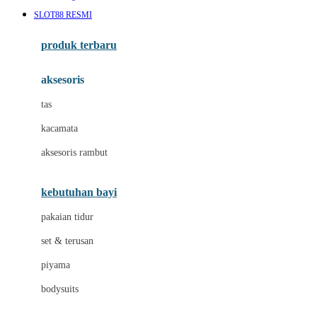
Awan
SLOT88 RESMI
Azetabio
produk terbaru
B
aksesoris
Baabaasheepz
tas
Babiators
kacamata
Baby Dove
aksesoris rambut
Baby Jogger
Baby Rovega
kebutuhan bayi
Babybee
pakaian tidur
Banana Boat
set & terusan
Banz
piyama
Barbie
bodysuits
Beaba