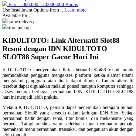
Earn
1.000.000
-
20.000.000
Bonus
Use Installment Options from
.
Laarn more
Q
Available for :
home delivery
QV Baby
store pickup
R
KIDULTOTO: Link Alternatif Slot88
Real Shades
Resmi dengan IDN KIDULTOTO
SLOT88 Super Gacor Hari Ini
Red Castle
Ribbon Madness
KIDULTOTO menyediakan link alternatif Slot88 resmi untuk
memudahkan pengguna mengakses platform ketika alamat utama
S
mengalami gangguan atau tidak dapat dibuka. Tautan alternatif
tersebut dapat digunakan melalui ponsel maupun komputer sehingga
akses menuju berbagai permainan IDN KIDULTOTO SLOT88
Sebamed
hari ini menjadi lebih praktis.
Silver Cross
Melalui KIDULTOTO, pemain dapat menemukan beragam pilihan
Simply Idea
permainan Slot88 yang tersedia dalam jaringan IDN Slot. Setiap
permainan hadir dengan tema, fitur bonus, dan mekanisme yang
Skip Hop
berbeda. Tampilan situs yang sederhana juga membantu pemain
memahami menu permainan, transaksi, dan pengaturan akun dengan
Spectra
lebih mudah.