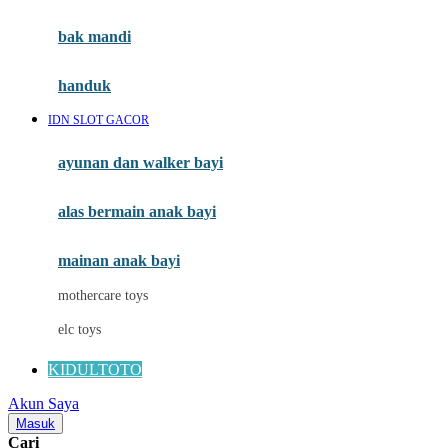
Mini Monkey
Moby
bak mandi
Momami
handuk
Mothercare
IDN SLOT GACOR
Mustela
ayunan dan walker bayi
My Buddy Tag
My K
alas bermain anak bayi
N
mainan anak bayi
Naif
mothercare toys
Nike
elc toys
Nordic Natural
KIDULTOTO
Nuby
Akun Saya
Nuna
Masuk
Cari