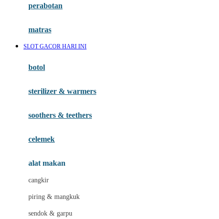
perabotan
Happy Tummy
Hauck
matras
Havaianas
SLOT GACOR HARI INI
Hegen
botol
Hot Wheels
sterilizer & warmers
Hybrid
soothers & teethers
I
Inlacta DHA
celemek
Interlac
alat makan
Ivenet
cangkir
J
piring & mangkuk
Jack N Jill
sendok & garpu